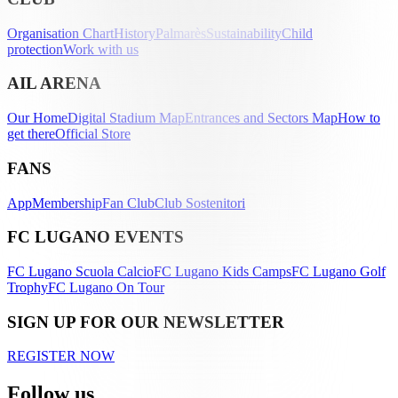
Organisation Chart
History
Palmarès
Sustainability
Child
protection
Work with us
AIL ARENA
Our Home
Digital Stadium Map
Entrances and Sectors Map
How to
get there
Official Store
FANS
App
Membership
Fan Club
Club Sostenitori
FC LUGANO EVENTS
FC Lugano Scuola Calcio
FC Lugano Kids Camps
FC Lugano Golf
Trophy
FC Lugano On Tour
SIGN UP FOR OUR NEWSLETTER
REGISTER NOW
Follow us