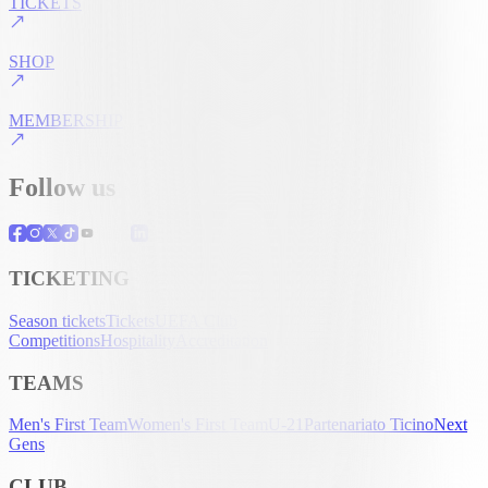
TICKETS
SHOP
MEMBERSHIP
Follow us
TICKETING
Season tickets
Tickets
UEFA Club
Competitions
Hospitality
Accreditation
TEAMS
Men's First Team
Women's First Team
U-21
Partenariato Ticino
Next
Gens
CLUB