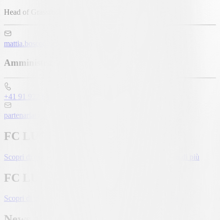
Head of Grassroots
mattia.bosco@fclugano.com
Amministrazione
+41 91 922 86 72
partenariato.ticino@fclugano.com
FC LUGANO SCUOLA CALCIO
Scopri di più: FC LUGANO SCUOLA CALCIO
Scopri di più
FC LUGANO KIDS CAMP
Scopri di più: FC LUGANO KIDS CAMP
Scopri di più
News academy