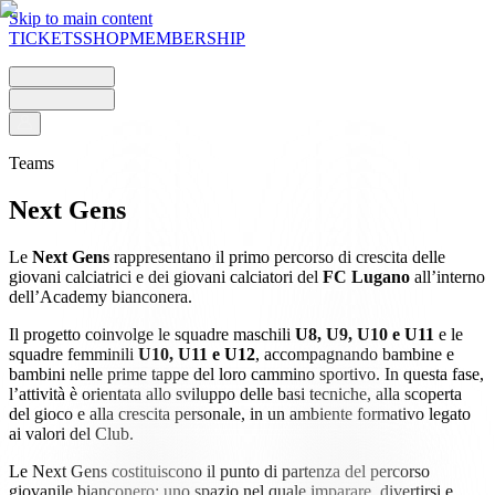
Skip to main content
TICKETS
SHOP
MEMBERSHIP
Teams
Next Gens
Le
Next Gens
rappresentano il primo percorso di crescita delle
giovani calciatrici e dei giovani calciatori del
FC Lugano
all’interno
dell’Academy bianconera.
Il progetto coinvolge le squadre maschili
U8, U9, U10 e U11
e le
squadre femminili
U10, U11 e U12
, accompagnando bambine e
bambini nelle prime tappe del loro cammino sportivo. In questa fase,
l’attività è orientata allo sviluppo delle basi tecniche, alla scoperta
del gioco e alla crescita personale, in un ambiente formativo legato
ai valori del Club.
Le Next Gens costituiscono il punto di partenza del percorso
giovanile bianconero: uno spazio nel quale imparare, divertirsi e