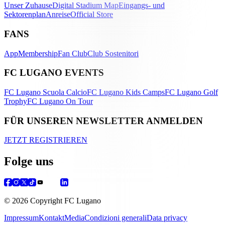
Unser Zuhause
Digital Stadium Map
Eingangs- und
Sektorenplan
Anreise
Official Store
FANS
App
Membership
Fan Club
Club Sostenitori
FC LUGANO EVENTS
FC Lugano Scuola Calcio
FC Lugano Kids Camps
FC Lugano Golf
Trophy
FC Lugano On Tour
FÜR UNSEREN NEWSLETTER ANMELDEN
JETZT REGISTRIEREN
Folge uns
© 2026 Copyright FC Lugano
Impressum
Kontakt
Media
Condizioni generali
Data privacy