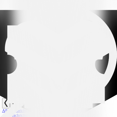
bescheidener Junge mit viel Hunger. Er hat seine Rolle in dieser
Mannschaft verstanden und sich nie entmutigen lassen, auch nicht in
schwierigen Momenten.» Ein Weg, der Tag für Tag aufgebaut
wurde: «Er hat noch Grenzen, aber er arbeitet sehr hart. Die
Minuten, die er gespielt hat, hat er sich alle verdient, ich habe ihm
keine einzige geschenkt.“
Vor diesem Hintergrund bereitet sich der FC Lugano auf ein
Auswärtsspiel vor, das Aufmerksamkeit, Intensität und
Persönlichkeit erfordert. In einer besonderen Umgebung wie dem
Letzigrund und gegen einen unberechenbaren Gegner müssen die
Bianconeri neue Motivation finden, um ihre positive Phase
fortzusetzen.
Verwandte Nachrichten
Alle Nachrichten
Alle Nachrichten