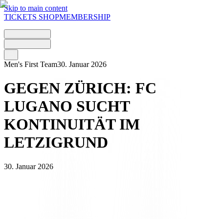
Skip to main content
TICKETS
SHOP
MEMBERSHIP
Men's First Team
30. Januar 2026
GEGEN ZÜRICH: FC
LUGANO SUCHT
KONTINUITÄT IM
LETZIGRUND
30. Januar 2026
Am Samstag, 31. Januar, um 20.30 Uhr bestreitet der
FC Lugano
sein drittes Spiel des Jahres 2026 und trifft im Rahmen des 22.
Spieltags der
Brack Super League
im
Letzigrund
-Stadion auf den
Grasshopper Club Zürich
. Dieses Spiel findet zu einem äußerst