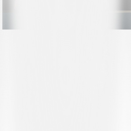
KELVIN: «ES IST EIN TRAUM, FÜR LUGANO ZU
SPIELEN»
Bei der Pressekonferenz
kam auch Damian Kelvin zu Wort, der im Sommer vom FC Biel-
Bienne gekommen war und über seinen Werdegang und seine
Eindrücke in Lugano berichtete. «Hier zu sein, ist etwas
Besonderes. Der Traum eines jeden Fußballers ist es, Profi zu
werden, und ich kann ihn hier beim FC Lugano leben. Ich würde
diese Erfahrung um nichts in der Welt eintauschen», erklärte der
Spieler, Jahrgang 2002, und ging auch auf die anfänglichen
Schwierigkeiten ein: «Die Verletzung hat mich etwas gebremst, aber
heute fühle ich mich gut. Hier kann ich arbeiten, mich verbessern
und wachsen: Das ist genau das, was ich gebraucht habe.»
Worte, die sich in der Wertschätzung von Croci-Torti widerspiegeln,
der den jungen Verteidiger öffentlich lobte: «Damian ist ein