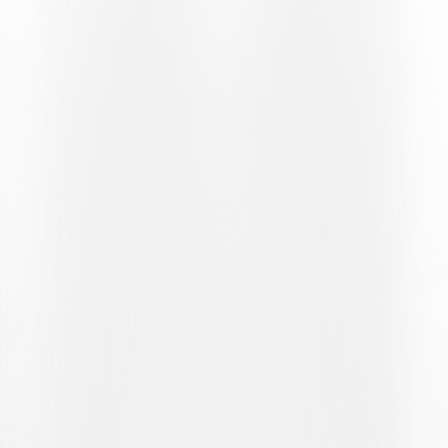
es immer seltsam, im Letzigrund zu spielen. Manchmal fühlt man
sich wie in einer Wüste, es fehlt an Rhythmus, es fehlt an Energie.
Es wird unsere Aufgabe sein, große Motivation zu finden.» Ein
mentaler Aspekt, der für den Trainer der Bianconeri entscheidend
für den Verlauf des Spiels sein wird.
Was den Gegner angeht, hat Croci-Torti eine klare Analyse von
Grasshopper vorgenommen und das Team als schwer einzuschätzen
bezeichnet: «Es ist eine besondere Mannschaft, die zu unglaublichen
Spielen wie dem gegen die Young Boys fähig ist, aber auch zu
soliden Leistungen wie zuletzt in Lausanne. Gleichzeitig hatten sie
aber auch Momente, in denen sie ihre Konzentration nicht
aufrechterhalten konnten.» Daher ist höchste Aufmerksamkeit
geboten, insbesondere bei den Offensivspielern, ohne jedoch die
Schwachstellen aus den Augen zu verlieren: «Wir müssen ihre
Schwächen geschickt ausnutzen, insbesondere eine Abwehr, die
noch keine große Stabilität gefunden hat.»
Am Vorabend des Spiels fallen auch Marques und Alioski auf der