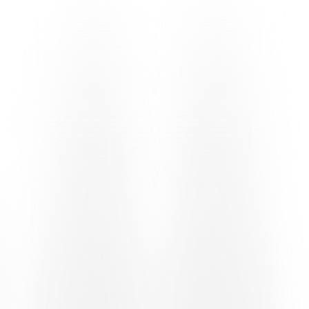
positiven Zeitpunkt für die Bianconeri statt, die das neue Jahr mit
zwei überzeugenden Siegen begonnen haben: Das 5:2 im
Auswärtsspiel gegen den FC Luzern und das 4:1 im Heimspiel
gegen den FC Winterthur haben einen kontinuierlichen Start ins Jahr
2026 bestätigt.
Gerade diese positive Serie macht das Auswärtsspiel in Zürich zu
einer alles andere als selbstverständlichen Herausforderung. Der
Grasshopper, derzeit Vorletzter in der Tabelle, bleibt eine schwer
einzuschätzende Mannschaft, die zu Höchstleistungen fähig ist, aber
auch Schwankungen unterliegt.
CROCI-TORTI: «WIR HABEN SEIT JAHREN NICHT
MEHR IM LETZIGRUND GEWONNEN»
Mattia Croci-Torti machte keinen Hehl aus den historischen
Schwierigkeiten dieses Stadions und verwies vor allem auf die
Atmosphäre: «Es ist ein Stadion mit einem besonderen Umfeld. Wir
haben dort seit Jahren nicht mehr gewonnen, und ehrlich gesagt ist