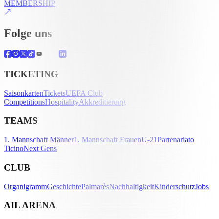
MEMBERSHIP
Folge uns
TICKETING
Saisonkarten
Tickets
UEFA Club
Competitions
Hospitality
Akkreditierung
TEAMS
1. Mannschaft Männer
1. Mannschaft Frauen
U-21
Partenariato
Ticino
Next Gens
CLUB
Organigramm
Geschichte
Palmarès
Nachhaltigkeit
Kinderschutz
Jobs
AIL ARENA