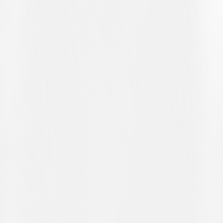
linken Seite aus, was Lugano zwingen wird, einige Umstellungen
vorzunehmen. Croci-Torti strahlt jedoch Gelassenheit aus und
bekräftigt sein Vertrauen in die internen Lösungen: «Es ist nicht
angenehm, zwei Spieler auf derselben Position zu verlieren, aber wir
haben Alternativen. Jemand wird die Rolle anders interpretieren
müssen, aber ich mache mir keine Sorgen.» In diesem
Zusammenhang besteht die Möglichkeit, dass Hannes Delcroix als
linker Aussenverteidiger aufgestellt wird, eine bereits erprobte Wahl:
«Hajdari hat diese Position in der Vergangenheit auch schon
gespielt. Delcroix kann dies mit anderen Eigenschaften tun, eher
aufbauend als vorantreibend, aber das ist kein Problem.»
Mit Blick auf die Meisterschaft fällt das Spiel in Zürich in eine
Phase, in der das Wettbewerbsniveau steigen wird. Das Ausscheiden
des BSC Young Boys und des FC Basel aus der UEFA Europa
League bedeutet, dass sich beide wieder ausschließlich auf die
Brack Super League konzentrieren können. Croci-Torti hat dies
deutlich betont: «Basel hat genauso viele Punkte wie letztes Jahr, als
es die Meisterschaft gewonnen hat. Nach dem Ausscheiden aus
Europa werden wir sie kaum in Schwierigkeiten sehen. Auch die