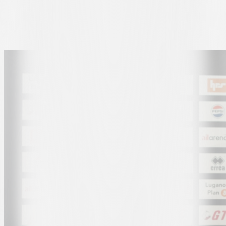
Young Boys bleiben ohne Pokalwettbewerbe eine Mannschaft, die
man ernst nehmen muss, auch wenn sie viele Punkte verloren
haben.»