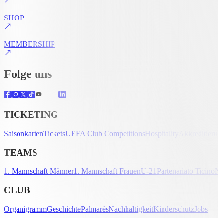
SHOP
MEMBERSHIP
Folge uns
TICKETING
Saisonkarten
Tickets
UEFA Club Competitions
Hospitality
Akkreditier
TEAMS
1. Mannschaft Männer
1. Mannschaft Frauen
U-21
Partenariato Ticino
CLUB
Organigramm
Geschichte
Palmarès
Nachhaltigkeit
Kinderschutz
Jobs