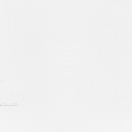
ung
Next Gens