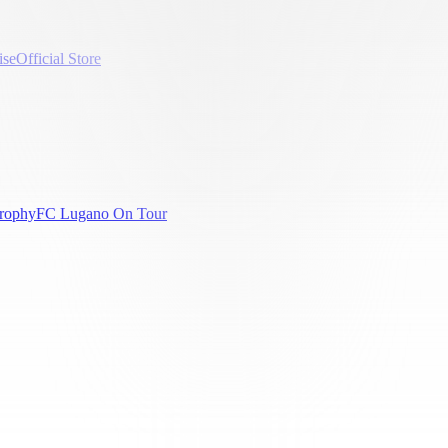
ise
Official Store
rophy
FC Lugano On Tour