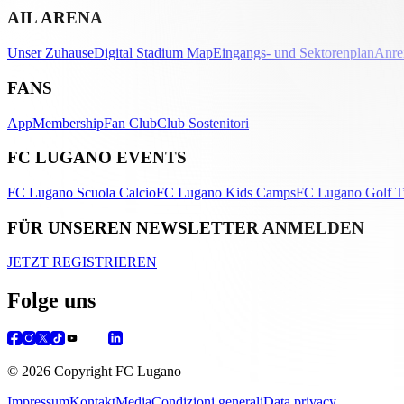
AIL ARENA
Unser Zuhause
Digital Stadium Map
Eingangs- und Sektorenplan
Anre
FANS
App
Membership
Fan Club
Club Sostenitori
FC LUGANO EVENTS
FC Lugano Scuola Calcio
FC Lugano Kids Camps
FC Lugano Golf T
FÜR UNSEREN NEWSLETTER ANMELDEN
JETZT REGISTRIEREN
Folge uns
© 2026 Copyright FC Lugano
Impressum
Kontakt
Media
Condizioni generali
Data privacy