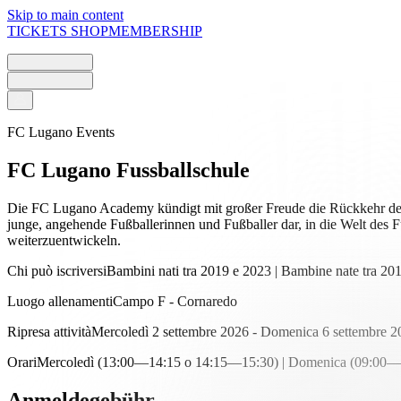
Skip to main content
TICKETS
SHOP
MEMBERSHIP
FC Lugano Events
FC Lugano Fussballschule
Die FC Lugano Academy kündigt mit großer Freude die Rückkehr der
junge, angehende Fußballerinnen und Fußballer dar, in die Welt des F
weiterzuentwickeln.
Chi può iscriversi
Bambini nati tra 2019 e 2023 | Bambine nate tra 20
Luogo allenamenti
Campo F - Cornaredo
Ripresa attività
Mercoledì 2 settembre 2026 - Domenica 6 settembre 2
Orari
Mercoledì (13:00—14:15 o 14:15—15:30) | Domenica (09:00—
Anmeldegebühr