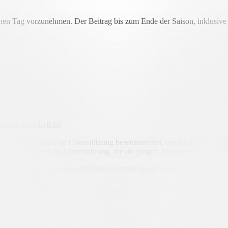
einen Tag vorzunehmen. Der Beitrag bis zum Ende der Saison, inklusive 
delle erforderlich)
n und die passende Unterstützung bereitzustellen, um die Fußballeri
e ganzheitliche Lernerfahrung, die die jungen Bianconeri auf ihrem 
itten wir Sie, das untenstehende Formular auszufüllen oder uns für we