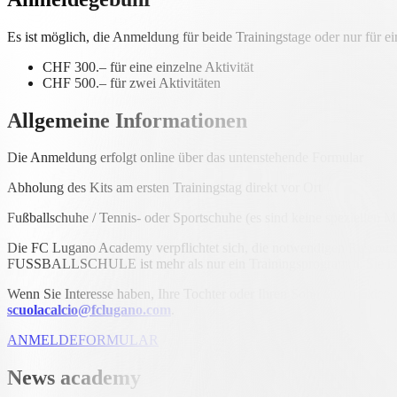
Es ist möglich, die Anmeldung für beide Trainingstage oder nur für 
CHF 300.– für eine einzelne Aktivität
CHF 500.– für zwei Aktivitäten
Allgemeine Informationen
Die Anmeldung erfolgt online über das untenstehende Formular
Abholung des Kits am ersten Trainingstag direkt vor Ort
Fußballschuhe / Tennis- oder Sportschuhe (es sind keine speziellen Mo
Die FC Lugano Academy verpflichtet sich, die notwendigen Ressource
FUSSBALLSCHULE ist mehr als nur ein Trainingsprogramm: Sie ist ein
Wenn Sie Interesse haben, Ihre Tochter oder Ihren Sohn anzumelden, b
scuolacalcio@fclugano.com
.
ANMELDEFORMULAR
News academy