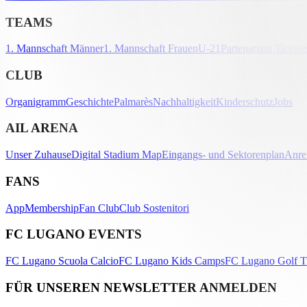
TEAMS
1. Mannschaft Männer
1. Mannschaft Frauen
U-21
Partenariato Ticino
CLUB
Organigramm
Geschichte
Palmarès
Nachhaltigkeit
Kinderschutz
Jobs
AIL ARENA
Unser Zuhause
Digital Stadium Map
Eingangs- und Sektorenplan
Anre
FANS
App
Membership
Fan Club
Club Sostenitori
FC LUGANO EVENTS
FC Lugano Scuola Calcio
FC Lugano Kids Camps
FC Lugano Golf T
FÜR UNSEREN NEWSLETTER ANMELDEN