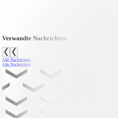
02.04 | FC Bulle –
FC Lugano U21
08.04 |
FC Lugano U21
– FC Zürich U21
11.04 |
FC Lugano U21
– FC Basel U21
15.04 | FC Paradiso –
FC Lugano U21
19.04 |
FC Lugano U21
– BSC Young Boys U21
Verwandte Nachrichten
Alle Nachrichten
Alle Nachrichten