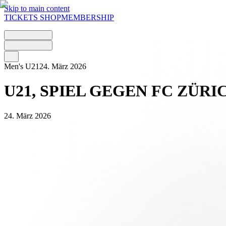
Skip to main content
TICKETS
SHOP
MEMBERSHIP
Men's U21
24. März 2026
U21, SPIEL GEGEN FC ZÜR
24. März 2026
Das Spiel der Hoval Promotion League zwischen dem FC Lugano U21 
beiden Vereine verschoben, da beiden Mannschaften mehrere Spieler f
Das Spiel wird am Mittwoch, 8. April 2026, um 16:30 Uhr im Centro 
Gleichzeitig wurde auch das Spiel gegen den BSC Young Boys U21 an
ANSTEHENDE SPIELE