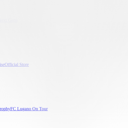
Next Gens
ise
Official Store
rophy
FC Lugano On Tour