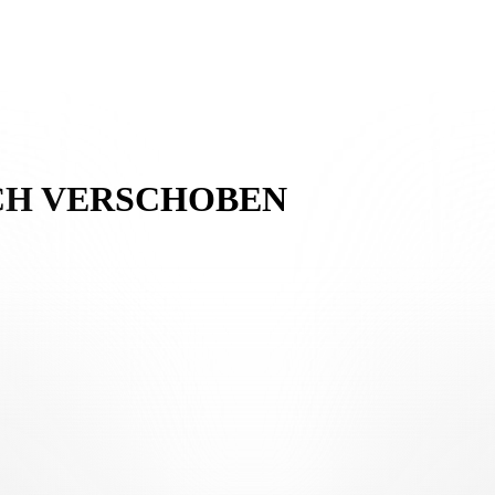
ICH VERSCHOBEN
und dem FC Zürich U21, das ursprünglich für Samstag, den 28. März
ehlen, die für ihre jeweiligen Jugendnationalmannschaften nominiert 
Sportivo al Maglio in Canobbio ausgetragen.
gesetzt, das am Sonntag, 19. April 2026, um 16:00 Uhr ebenfalls in 