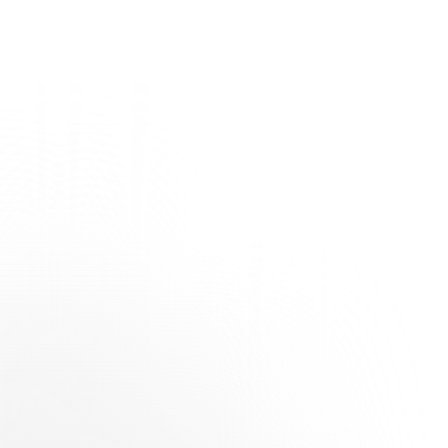
 2026, angesetzt war, wurde im gegenseitigen Einvernehmen der
wurden.
Canobbio ausgetragen wird.