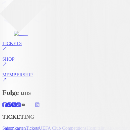
TICKETS
SHOP
MEMBERSHIP
Folge uns
TICKETING
Saisonkarten
Tickets
UEFA Club Competitions
Hospitality
Akkreditier