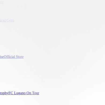
ung
Next Gens
ise
Official Store
rophy
FC Lugano On Tour