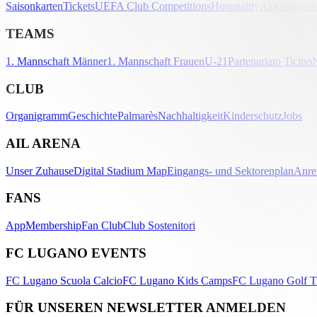
Saisonkarten
Tickets
UEFA Club Competitions
Hospitality
Akkreditier
TEAMS
1. Mannschaft Männer
1. Mannschaft Frauen
U-21
Partenariato Ticino
CLUB
Organigramm
Geschichte
Palmarès
Nachhaltigkeit
Kinderschutz
Jobs
AIL ARENA
Unser Zuhause
Digital Stadium Map
Eingangs- und Sektorenplan
Anre
FANS
App
Membership
Fan Club
Club Sostenitori
FC LUGANO EVENTS
FC Lugano Scuola Calcio
FC Lugano Kids Camps
FC Lugano Golf T
FÜR UNSEREN NEWSLETTER ANMELDEN