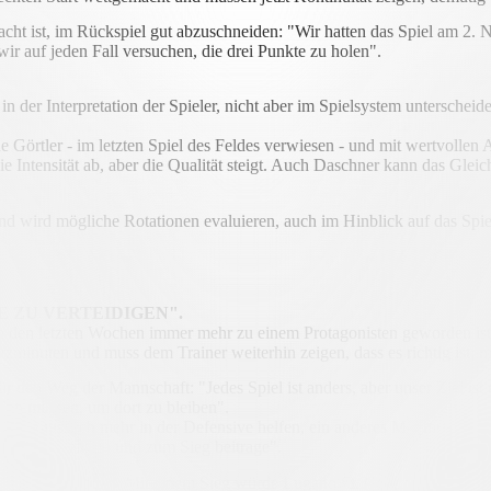
dacht ist, im Rückspiel gut abzuschneiden: "Wir hatten das Spiel am 
 auf jeden Fall versuchen, die drei Punkte zu holen".
in der Interpretation der Spieler, nicht aber im Spielsystem unterscheidet
 Görtler - im letzten Spiel des Feldes verwiesen - und mit wertvollen 
 die Intensität ab, aber die Qualität steigt. Auch Daschner kann das Gleic
 und wird mögliche Rotationen evaluieren, auch im Hinblick auf das Sp
E ZU VERTEIDIGEN".
in den letzten Wochen immer mehr zu einem Protagonisten geworden is
zminuten und muss dem Trainer weiterhin zeigen, dass es richtig ist, 
 den Weg der Mannschaft: "Jedes Spiel ist anders, aber unser Ziel ist
len müssen, um dort zu bleiben".
mal muss ich mehr in der Defensive helfen, ein anderes Mal muss ich der
ass ich bereit bin und zum Sieg beitrage".
ht in der Tabelle: Mit einem Sieg würde Lugano St. Gallen überholen u