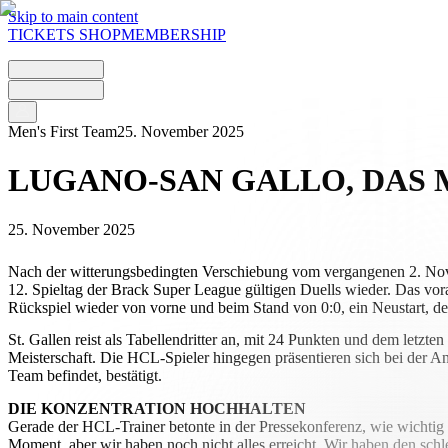
Skip to main content
TICKETS
SHOP
MEMBERSHIP
Men's First Team
25. November 2025
LUGANO-SAN GALLO, DAS
25. November 2025
Nach der witterungsbedingten Verschiebung vom vergangenen 2. Nov
12. Spieltag der Brack Super League gültigen Duells wieder. Das vo
Rückspiel wieder von vorne und beim Stand von 0:0, ein Neustart, de
St. Gallen reist als Tabellendritter an, mit 24 Punkten und dem letz
Meisterschaft. Die HCL-Spieler hingegen präsentieren sich bei der An
Team befindet, bestätigt.
DIE KONZENTRATION HOCHHALTEN
Gerade der HCL-Trainer betonte in der Pressekonferenz, wie wichtig 
Moment, aber wir haben noch nicht alles erreicht. Wir haben den schl