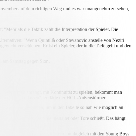
2. November auf dem richtigen Weg und es war unangenehm zu sehen,
: "Mehr als die Taktik zählt die Interpretation der Spieler. Die
Alternativen: "Wenn Quintillà oder Stevanovic anstelle von Neziri
hgewicht verschieben: Er ist ein Spieler, der in die Tiefe geht und den
iel am Samstag gegen Sion.
t. "Wenn man anfängt, mit Kontinuität zu spielen, bekommt man
mich spielen zu lassen", erklärte der HCL-Außenstürmer.
 es, weiter zu gewinnen, um in der Tabelle so nah wie möglich an
jenige sein, der das Spiel gestaltet oder Tore schießt. Das hängt
nd auf den zweiten Platz klettern, punktgleich mit den Young Boys.