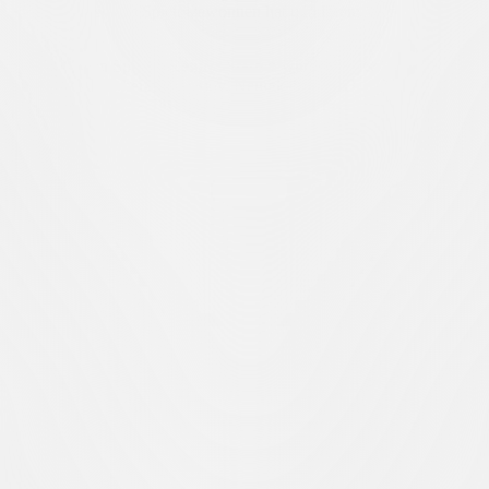
sechs der letzten sieben Spiele gewonnen hat und ihrem Moment einen we
fügung stehenden Spieler.
Renato Steffen
wurde nach seiner Genesung zu
gonnen hat, sind ebenfalls positiv. Neuigkeiten gibt es auch für
Mattia 
einer Verletzung. Die Physiotherapie und das Fitnessprogramm für
Dav