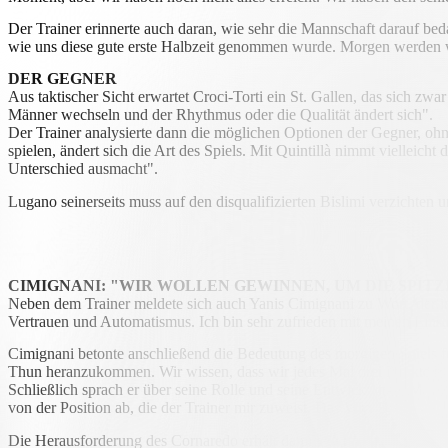
Der Trainer erinnerte auch daran, wie sehr die Mannschaft darauf be
wie uns diese gute erste Halbzeit genommen wurde. Morgen werden wir
DER GEGNER
Aus taktischer Sicht erwartet Croci-Torti ein St. Gallen, das sich zwar 
Männer wechseln und der Rhythmus oder die Qualität ändert sich".
Der Trainer analysierte dann die möglichen Optionen der Gegner, ohne
spielen, ändert sich die Art des Spiels. Mit Quintillà nimmt vielleicht
Unterschied ausmacht".
Lugano seinerseits muss auf den disqualifizierten Bislimi verzichten
CIMIGNANI: "WIR WOLLEN GEWINNEN, UM DIE SPITZ
Neben dem Trainer meldete sich auch Yanis Cimignani zu Wort, der 
Vertrauen und Automatismus. Ich bin sehr zufrieden mit meinen Einsat
Cimignani betonte anschließend die Bedeutung des morgigen Spiels für
Thun heranzukommen. Wir wissen, dass wir jedes Mal drei Punkte ho
Schließlich sprach er über seine Rolle und seine Entwicklung: "Manch
von der Position ab, die der Trainer mir zuweist. Das Wichtigste ist, d
Die Herausforderung des Cornaredo erhält damit ein relevantes Gewic