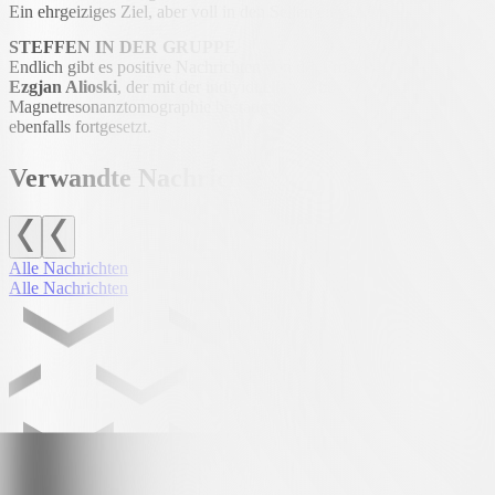
Ein ehrgeiziges Ziel, aber voll in den Seilen einer Mannschaft, die 
STEFFEN IN DER GRUPPE
Endlich gibt es positive Nachrichten von der Front der nicht zur Ver
Ezgjan Alioski
, der mit der individuellen Arbeit auf dem Spielfeld be
Magnetresonanztomographie bestätigte einen guten Heilungsverlauf s
ebenfalls fortgesetzt.
Verwandte Nachrichten
Alle Nachrichten
Alle Nachrichten