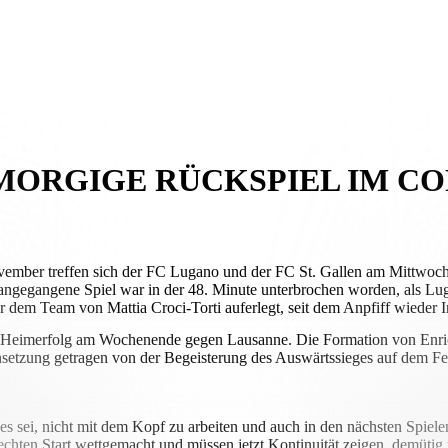
 MORGIGE RÜCKSPIEL IM C
ember treffen sich der FC Lugano und der FC St. Gallen am Mittwoch
rangegangene Spiel war in der 48. Minute unterbrochen worden, als Lu
r dem Team von Mattia Croci-Torti auferlegt, seit dem Anpfiff wieder 
ten Heimerfolg am Wochenende gegen Lausanne. Die Formation von Enrico 
setzung getragen von der Begeisterung des Auswärtssieges auf dem Feld 
es sei, nicht mit dem Kopf zu arbeiten und auch in den nächsten Spiel
echten Start wettgemacht und müssen jetzt Kontinuität zeigen, demütig 