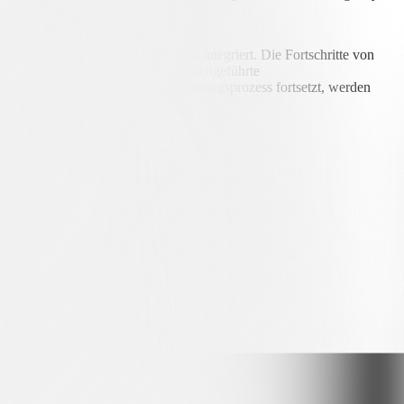
iteren Schub geben will.
 100 % wieder in die Mannschaft integriert. Die Fortschritte von
Bottani
: Die am 21. November durchgeführte
id von Ballmoos
, der seinen Genesungsprozess fortsetzt, werden