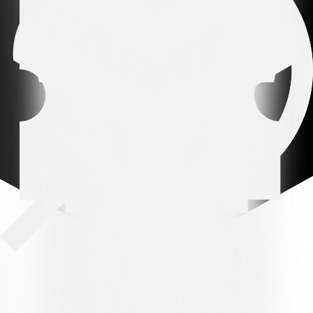
FC SCHAFFHAUSEN – FC LUGANO U21 4:2 (1:1)
TORHÄLTER:
1' Berger 1:0, 37' Peverelli 1:1, 59' Del Toro 2:1,
75' Lenjani 3:1 (Elfmeter), 78' Raffa 3:2, 81' Soro 4:2.
FC SCHAFFHAUSEN (4-2-3-1):
Rutigliano; Soro, Kralovec (76'
Schläppi), Hasani, Lenjani (79' Gegaj); Kadima, Rizvić (46'
Holenstein); Berger (76' Otudayo), Hanke, Del Toro; Pejić (79'
Babić).
Auf der Bank: Leccadito, Wetz.
Trainer: David Sesa.
FC LUGANO U21 (3-5-1-1):
Mina; Gecaj (83' Chakor), Chiesa,
Radić; Peverelli (83' Davis), Amirzade, Maslarov, Gervasini (62'
Riva), Shabanaj (46' Sbai); Raffa; Tiraboschi (83' Donnini).
Auf der Bank: Pellanda, Berisha.
Trainer: Andrea Vitali.
SCHIEDSRICHTER:
Alexander Tester.