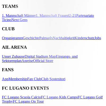
TEAMS
1. Mannschaft Männer
1. Mannschaft Frauen
U-21
Partenariato
Ticino
Next Gens
CLUB
Organigramm
Geschichte
Palmarès
Nachhaltigkeit
Kinderschutz
Jobs
AIL ARENA
Unser Zuhause
Digital Stadium Map
Eingangs- und
Sektorenplan
Anreise
Official Store
FANS
App
Membership
Fan Club
Club Sostenitori
FC LUGANO EVENTS
FC Lugano Scuola Calcio
FC Lugano Kids Camps
FC Lugano Golf
Trophy
FC Lugano On Tour