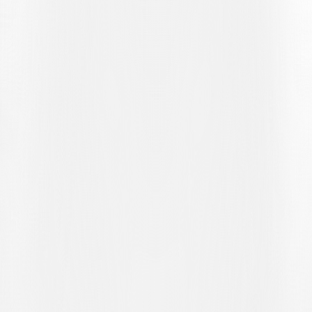
Spielaufbau, indem sie immer wieder an die 16-Meter-Linie
vordringen. In einem bis dahin fairen Spiel bleiben jedoch die
Chancen auf eine Erhöhung des Spielstands aus, und das 1:0 bleibt
auf der Anzeigetafel stehen.
Dies bleibt bis zur 37. Minute so, als sich die Angriffe der Gäste im
Strafraum häufen. Den Anfang macht Yuri Peverelli, der sich wie
ein Raubvogel auf den Ball stürzt, nachdem Ian Tiraboschi ihm eine
perfekte Vorlage serviert hat, und den Ball aus kurzer Distanz per
Kopf ins Tor befördert. Vier Minuten später ist es an Christian
Raffa, sein Glück zu versuchen, doch sein Schuss mit links wird
vom Rücken eines gelb-schwarzen Verteidigers abgefälscht und
landet in den Armen von Samuele Rutigliano. Mit einem
Unentschieden, das man ohne Weiteres als gerecht bezeichnen kann,
geht es in die Halbzeitpause.
Die Einwechslung von Yassin Sbai für Besart Shabanaj ist der erste
Wechsel der Unterzener. Der frisch eingewechselte Spieler braucht
nur etwas mehr als drei Minuten, um mit einem Diagonalschuss mit