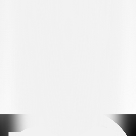
Uhr gegen die U21 von Lausanne statt.
Zum Abschluss, wie üblich, hier die Eindrücke nach dem Spiel des
Tessiner Trainers Andrea Vitali: «
Heute haben weitere sehr junge
Spieler (zwei U16- und ein U17-Spieler) gespielt, und wir sind mit
15- bis 16-Jährigen auf den Platz gegangen. Sie könnten Teil des
Kaders für das nächste Jahr sein, aber das sind Themen, die mit
dem Verein besprochen werden müssen. Wir haben, auch wegen der
zahlreichen Ausfälle, die Verdientesten belohnt. Was aber wirklich
zählt, ist der Klassenerhalt. Es war eine Saison, die wir mit der
jüngsten Mannschaft der Liga bestritten haben. Da wir nicht über
den gleichen Spielerkader verfügen wie die anderen U21-Teams,
war das alles andere als selbstverständlich. Mit Blick auf die
nächsten beiden Spiele gegen Lausanne und Kreuzlingen: Diese
müssen ernst genommen werden
.“
SPIELBERICHT
Hoval Promotion League, 32. Spieltag
FCS Arena, Schaffhausen – 523 Zuschauer