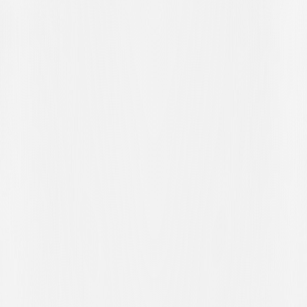
dem linken Fuss gefährlich zu werden, der vom Torhüter der
Konföderierten in zwei Zügen abgewehrt wird. Wenig später, nach
einer Ecke, stellt Schiedsrichter Alexander Tester ein Handspiel von
Raffa fest und verhängt logischerweise einen Elfmeter. Bis zur
Ausführung durch Danilo Del Toro vergehen etwa 120 Sekunden.
Der Kapitän der Gelb-Schwarzen übernimmt den Strafstoss, lässt
sich jedoch von Mina hypnotisieren, der die Richtung des Schusses
ahnt und mit einem Sprung nach links den Elfmeter gekonnt pariert,
wodurch das Ergebnis reflexartig beim 1:1 bleibt.
In der 59. Minute ist er jedoch machtlos gegen den erneuten Versuch
der heimischen Nr. 10, die aus regulärer Position gestartet war und
sich allein vor dem Torhüter aus Lugano wiederfand. Ohne sich von
den negativen Ereignissen unterkriegen zu lassen, starten die
bianconeri einen neuen Angriff und reklamieren nach einem Schuss
von Peverelli eine Volleyball-Mauer eines Heimverteidigers.
Diesmal, im Gegensatz zu zuvor, bleibt der Pfiff des Schiedsrichters
aus, trotz der theatralischen und berechtigten Proteste mehrerer