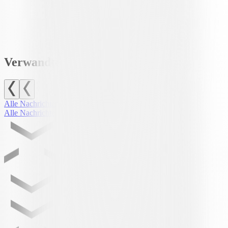
ASSISTENTEN:
Bastien Seillon und Karim Sahmoud.
VERWARNUNGEN:
44' Tiraboschi, 60' Mina, 64' Kralovec, 72'
Maslarov, 74' Sbai, 87' Amirzade.
Verwandte Nachrichten
Alle Nachrichten
Alle Nachrichten