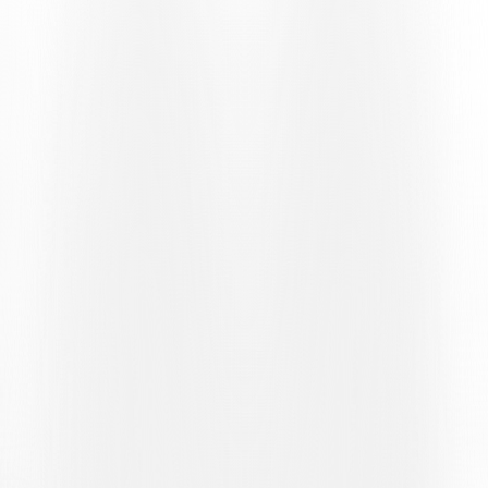
Der Hunger der Gastgeber, die sich einen Platz in der nächsten
Ausgabe des Schweizer Cups sichern wollen (in die Hauptrunde
qualifizieren sich die ersten sieben Platzierten, ausgenommen
Jugendmannschaften), ist sicherlich grösser als der der Tessiner, und
es ist kein Zufall, dass ihr Start mit einer Chance nach nur
achtundvierzig Sekunden zusammenfällt, die sofort zum Tor führt.
Torschütze der schnellen Führung ist ein flinker Nick Berger, der
mit einem präzisen Kopfball aus kurzer Distanz den Ball ins Tor
lenkt und Diego Mina keine Chance lässt.
Nachdem die Anfangsphase wie eine Art «Schock» überwunden
war, wurde die Partie zunehmend ausgeglichener, wobei die jungen
bianconeri unternehmungslustiger waren und bestrebt, ihre
Qualitäten in der Organisation und im Passspiel gegen einen Gegner
zu zeigen, der sich erst vor zwölf Monaten aus dem Profifussball der
Challenge League verabschiedet hatte, um in der Hoval Promotion
League neu zu starten. Die von David Sesa geführten Männer
stehen dem in nichts nach und bestätigen ihre Fähigkeiten im