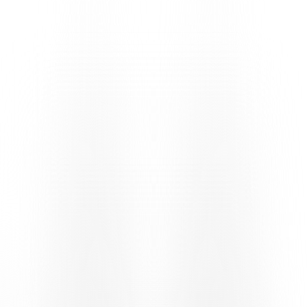
unentschieden getrennt und kann mit sieben aufzuholenden Punkten
bei nur noch sechs möglichen Punkten die Schützlinge von Trainer
Andrea Vitali nicht mehr einholen –, reist die zweite Mannschaft der
Bianconeri gelassen und entspannt an die Ufer des Rheins, wohl
wissend, dass nun kein Ergebnis mehr den Verbleib in der Liga
beeinflussen wird.
Trotz der Gewissheit, eine weitere Saison in der dritten Liga des
Schweizer Fussballs zu bestreiten, liegen die Prioritäten nun auf den
ersten Vorbereitungen für die kommende Saison. Das ist dem
Trainerstab wohl bewusst, der – auch aufgrund verschiedener
Ausfälle (auf der Liste stehen neben den Langzeitverletzten Nicola
Gamba und Luca Molino die Namen von Rafael Frizzi, Jason
Parente und David Piffero) – von Beginn an auf das Talent von
Leon Gervasini setzt und als «Verstärkung» von der Bank den 19-
jährigen Linksverteidiger Denis Berisha sowie den 16-jährigen
Offensivspieler Aaron Davis aufbietet, die jeweils in der U19 und
der U17 des Team Ticino spielen.