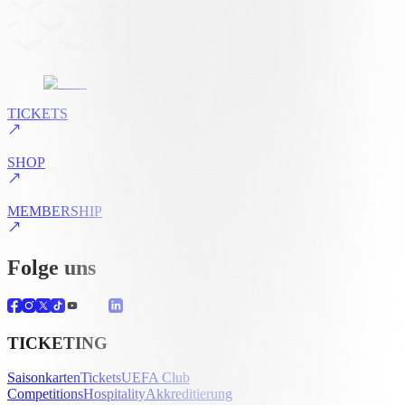
TICKETS
SHOP
MEMBERSHIP
Folge uns
TICKETING
Saisonkarten
Tickets
UEFA Club
Competitions
Hospitality
Akkreditierung