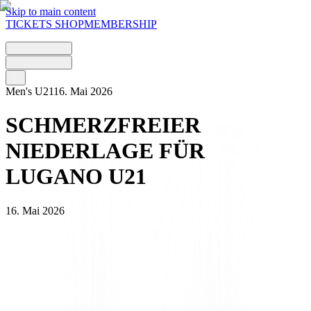
Skip to main content
TICKETS
SHOP
MEMBERSHIP
Men's U21
16. Mai 2026
SCHMERZFREIER
NIEDERLAGE FÜR
LUGANO U21
16. Mai 2026
Der 32. und drittletzte Spieltag der laufenden Saison der U21 von
Lugano endet mit einer harmlosen Niederlage unter dem sonnigen
Himmel der FCS Arena.
Da der Klassenerhalt bereits seit dem ersten Freitagabend gesichert
ist – die U21 von Lausanne hat sich zu Hause gegen Biel