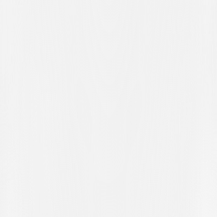
Spieler. Von einem nicht gegebenen Freistoss zum nächsten: Auf der
anderen Seite wird nach einem leichten Kontakt zwischen dem Bein
von Sbai und dem von Berger ein Freistoss gegeben. Ermir Lenjani
tritt zum Elfmeter an und erzielt mit einem kraftvollen Linksschuss
ins lange Eck das dritte Tor seiner Mannschaft.
Das Spiel scheint in die Richtung der Rheinländer zu kippen, als ein
perfektes Kopfballvorstoss von Alessio Chiesa Raffa in die Tiefe
schickt. Der Spielmacher lässt sich die Chance nicht entgehen und
bringt mit einem Rechtsschuss die Partie wieder ins Gleichgewicht.
Die Freude währt jedoch nur kurz, denn Brillani Soro erzielt das 4:2
und besiegelt damit den Sieg der Gäste. Ein interessantes und
offenes Duell der beiden Kontrahenten endet somit mit einem 4:2-
Erfolg für Schaffhausen.
Aufgrund dieser Niederlage bleibt die Saisonausbeute der Lugano
U21 bei 34 Punkten stehen. Das nächste Spiel, das vorletzte der
Meisterschaft und das letzte im heimischen Centro Sportivo Al
Maglio in Canobbio, findet am Samstag, 23. Mai 2026, ab 16:00