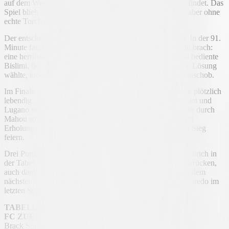
auf dem Weg dorthin eine tolle Parade des Heimtorwarts findet. Das
Spiel blieb intensiv und umkämpft, manchmal mit Fouls, aber ohne
echte Torchancen.
Der entscheidende Moment kam in der zweiten Halbzeit. In der 91.
Minute fand Lugano den Spielzug, der das Gleichgewicht brach:
eine herrliche Dreiecksbeziehung im Zentrum, Cimignani bediente
Bislimi, der, allein vor dem Torhüter, die uneigennützigste Lösung
wählte, indem er Behrens unterstützte, der ins leere Tor einschob.
Im Finale wurde die Partie, die bis dahin festgefahren war, plötzlich
lebendig. Zürich blieb nach Osbornes Platzverweis zu zehnt und
Lugano schaffte bei einem Konter nach Cimignanis Flanke durch
Mahou sogar den Doppelschlag. Nach einer fünfminütigen
Erholungsphase konnten die Bianconeri einen sehr hohen Sieg
feiern.
Drei Punkte, die es dem Team von Croci-Torti erlauben, Zürich in
der Tabelle zu distanzieren und auf den vierten Platz vorzurücken,
auch dank der gleichzeitigen Niederlage der Young Boys, dem
nächsten Gegner am Sonntag, den 21. Dezember im Cornaredo im
letzten Spiel des Jahres.
TABELLE
FC ZURIGO - FC LUGANO 0-1
Brack Super League - 18. Spieltag