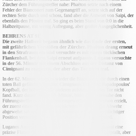
Zürcher dem Führungstreffer nahe: Phaëton setzte nach einem
Fehler der Bianconeri zum Gegenangriff an, setzte sich auf der
rechten Seite durch und schoss, fand aber die Antwort von Saipi, der
ebenfalls den Pfosten traf. So ging es beim Stand von 0:0 in die
Halbzeitpause, mit wenig Aufregung, aber großer Ausgeglichenheit.
BEHRENS AT 91
'
Die zweite Halbzeit begann ähnlich wie das Ende der ersten,
mit gefährlichen Vorstößen der Zürcher. Phaëton drang erneut
in den Strafraum ein und versuchte es mit einem tückischen
Flankenball, bei dem Saipi erneut aufpasste. Lugano versuchte
in der 56. Minute mit einem Abschluss aus der Distanz von
Cimignani zu reagieren, der aber das Tor nicht traf.
In der 62. Minute waren es wieder die Bianconeri, die durch einen
toten Ball gefährlich wurden: Cimignanis Ecke und Papadopoulos'
Kopfball, der höher als alle anderen aufstieg, aber das Tor nicht
fand. Kurz darauf, in der 68. Minute, hätte Zürich beinahe den
Führungstreffer durch den neu eingewechselten Reverson erzielt,
der zuerst einen Abschluss aus nächster Nähe von der Abwehr
abgewehrt sah und es dann noch einmal aus abseitsverdächtiger
Position versuchte, aber den sicheren Halt von Saipi fand.
Luganos Antwort kommt in der 71. Minute, als Cimignani eine
präzise Flanke für Behrens schlägt, der im Strafraum aufprallt, aber