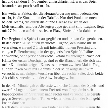
hat und seit dem 1. November ungeschlagen ist, was das Spiel
besonders anspruchsvoll macht.
Ein weiterer Faktor, der die Herausforderung noch bedeutender
macht, ist die Situation in der Tabelle. Nur drei Punkte trennen die
beiden Teams, die durch die dünne Grenze zwischen der
Meisterschafts- und der Abstiegsgruppe getrennt sind. Lugano liegt
mit 27 Punkten auf dem sechsten Platz, Zürich direkt dahinter.
Der Beginn des Spiels ist ausgeglichen und arm an Gelegenheiten.
In den ersten 20 Minuten versuchte Lugano, den Ballbesitz zu
verwalten, während Zürich mit Intensität, hohem Pressing und
einigen Balleroberungen in der gegnerischen Spielfeldhälfte
antwortete, ohne jedoch wirkliche Gefahr zu erzeugen. Nach der
Hälfte des ersten Durchgangs sind es die Bianconeri, die sich mit
mehr Kontinuität zeigen: Koutsias, der zum zweiten Mal in Folge
auf der linken Seite mit Behrens in der Mitte aufgestellt wird,
versucht es mit einigen Vorstößen über die rechte Seite, doch beide
Abschlüsse werden von der Abwehr abgewehrt.
In der 41. Minute gab es die erste wirkliche Chance des Spiels, und
zwar für Lugano. Nach einem Freistoß von Grgic dreht sich
Papadopoulos im Strafraum nach rechts und versucht, das bereits
gegen Servette gesehene Tor zu wiederholen, doch der Ball geht
knapp daneben.
Nach dem Seitenwechsel, am Ende des ersten Drittels, waren die