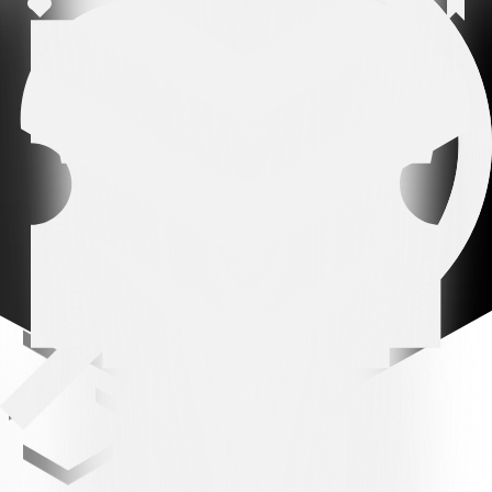
Ein Beitrag geteilt von FC Lugano (@fclugano_official)
Verwandte Nachrichten
Alle Nachrichten
Alle Nachrichten