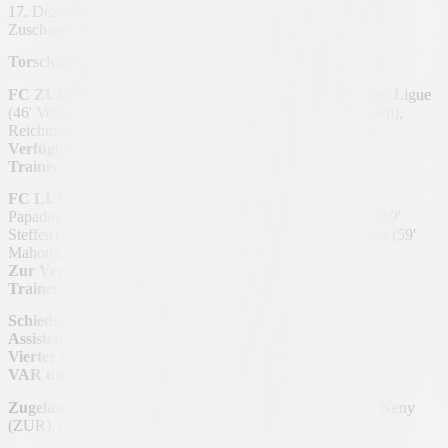
17. Dezember 2025 - Stadion Letzigrund
Zuschauer: 10,348
Torschützen:
91' Behrens
FC ZURIGO (4-3-1-2):
Brecher; Kamberi, Vujevic, Sauter, Ligue
(46' Volken); Emmanuel (59' Reverson), Tsawa (64' Krasniqi),
Reichmuth; Zuber (93' Perea); Kény, Phaëton (93' Odera).
Verfügbar
: Huber, Bangoura, Tchamda, Ihendu.
Trainer
: Dennis Hediger.
FC LUGANO (4-4-2):
Saipi; Zanotti, Mai (46' Kelvin),
Papadopoulos, Marques (70' Brault-Guillard); Dos Santos (59'
Steffen), Bislimi, Grgic, Cimignani (99' Maslarov); Koutsias (59'
Mahou), Behrens.
Zur Verfügung
: Mina, Kendouci, Cassano, Pihlström.
Trainer
: Mattia Croci-Torti.
Schiedsrichter:
Nico Gianforte
Assistenten:
Claudio dos Santos und Mirco Bürgi
Vierter Offizieller:
Logan Berchier
VAR und AVAR:
Hajrim Qovanaj und Luca Scheibli
Zugelassen:
Vujevic (ZUR), Grgic (LUG), Ligue (ZUR), Keny
(ZUR), Odera (ZUR), Saipi (LUG).