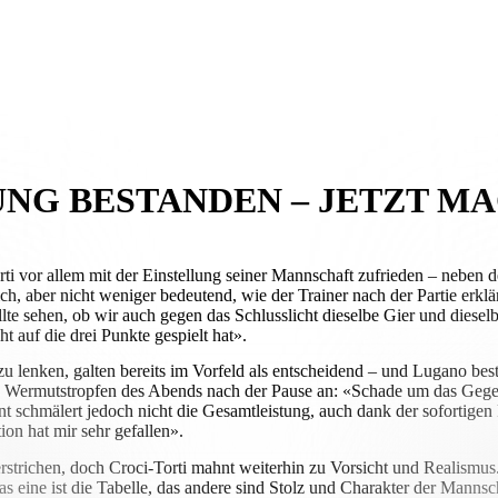
UNG BESTANDEN – JETZT M
ti vor allem mit der Einstellung seiner Mannschaft zufrieden – neben
ich, aber nicht weniger bedeutend, wie der Trainer nach der Partie er
lte sehen, ob wir auch gegen das Schlusslicht dieselbe Gier und dieselb
t auf die drei Punkte gespielt hat».
zu lenken, galten bereits im Vorfeld als entscheidend – und Lugano best
hen Wermutstropfen des Abends nach der Pause an: «Schade um das Gege
t schmälert jedoch nicht die Gesamtleistung, auch dank der sofortige
ion hat mir sehr gefallen».
erstrichen, doch Croci-Torti mahnt weiterhin zu Vorsicht und Realism
«Das eine ist die Tabelle, das andere sind Stolz und Charakter der Mann