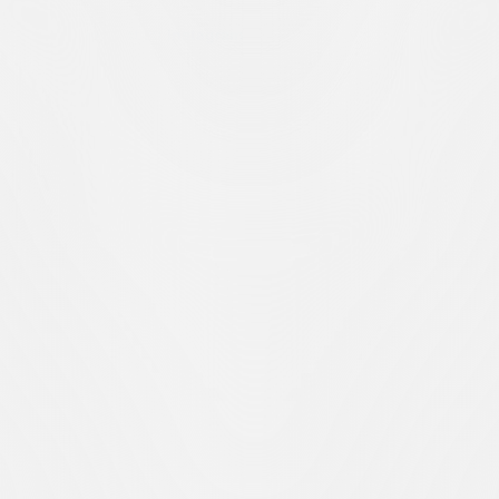
alizza questo post su Instagram
ost condiviso da FC Lugano (@fclugano_official)