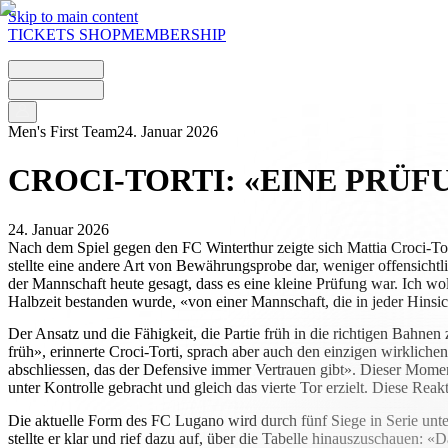
Skip to main content
TICKETS
SHOP
MEMBERSHIP
Men's First Team
24. Januar 2026
CROCI-TORTI: «EINE PRÜF
24. Januar 2026
Nach dem Spiel gegen den FC Winterthur zeigte sich Mattia Croci-Tor
stellte eine andere Art von Bewährungsprobe dar, weniger offensichtl
der Mannschaft heute gesagt, dass es eine kleine Prüfung war. Ich wol
Halbzeit bestanden wurde, «von einer Mannschaft, die in jeder Hinsich
Der Ansatz und die Fähigkeit, die Partie früh in die richtigen Bahnen 
früh», erinnerte Croci-Torti, sprach aber auch den einzigen wirklic
abschliessen, das der Defensive immer Vertrauen gibt». Dieser Momen
unter Kontrolle gebracht und gleich das vierte Tor erzielt. Diese Reakt
Die aktuelle Form des FC Lugano wird durch fünf Siege in Serie unt
stellte er klar und rief dazu auf, über die Tabelle hinauszuschauen: 