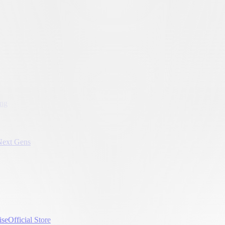
ung
Next Gens
ise
Official Store