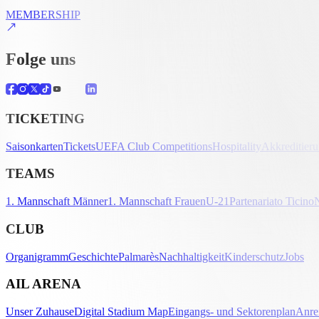
MEMBERSHIP
Folge uns
TICKETING
Saisonkarten
Tickets
UEFA Club Competitions
Hospitality
Akkreditier
TEAMS
1. Mannschaft Männer
1. Mannschaft Frauen
U-21
Partenariato Ticino
CLUB
Organigramm
Geschichte
Palmarès
Nachhaltigkeit
Kinderschutz
Jobs
AIL ARENA
Unser Zuhause
Digital Stadium Map
Eingangs- und Sektorenplan
Anre