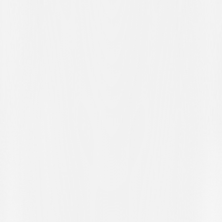
begeistert aufgenommen wurden. Genau aus diesem Grund
vermischt sich die Erinnerung an den Abend gegen Juventus mit der
an
das Tor von Bugnard
, das Manfreda als symbolisches Bild
einer besonderen Nacht im Gedächtnis geblieben ist.
Doch neben dem Stolz taucht auch der Kontrast eines Jahres wieder
auf, das zwischen starken Emotionen und einem bitteren Ende
schwankte. Manfreda selbst betont nämlich, wie besonders es sei,
heute an dieses prestigeträchtige Unentschieden gegen den
Europameister
zurückzudenken, wohl wissend, dass diese Saison
schliesslich mit dem Abstieg endete. Auch aus dieser Tatsache ergibt
sich der Wert dieser Episode: Der Fussball versteht es manchmal,
Begeisterung, Stolz und Enttäuschung in ein und derselben
Geschichte zu vereinen.
DER ABSCHIED VON CORNAREDO
Was alles zusammenhält, ist einmal mehr
Cornaredo
, ein Ort, der in
Pinos Erinnerung eine zentrale Rolle spielt, zunächst als Fan und
später als Spieler. Für ihn bedeutete dieses Stadion das Warten, das