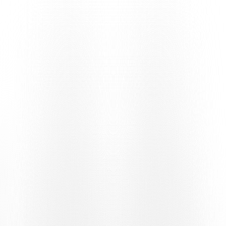
Jugendabteilung des Vereins gross geworden ist und bereits mit 17
Jahren in die erste Mannschaft aufstieg. Im Trikot der Bianconeri
bestritt er 193 Spiele und erzielte 42 Tore, wodurch er sich als eines
der bekanntesten Gesichter seiner Generation etablierte. Im Laufe
seiner Karriere spielte Manfreda auch für Sion und Neuchâtel
Xamax und gewann 1992 mit den Wallisern den Schweizer
Meistertitel.
VON DER AKADEMIE ZUR
ERSTMANNSCHAFT
Im Laufe der Folge lässt Manfreda seine
Verbindung zum Verein
und zu Cornaredo Revue passieren, wobei er ganz am Anfang
beginnt. Denn noch vor den Spielen in der ersten Mannschaft gab es
den
Jungen
, der
von der Jugendabteilung aus
auf diesen
Platz
blickte und davon
träumte
, eines Tages dort zu spielen. Deshalb
erhält diese Folge einen noch persönlicheren Charakter: Sie enthält
nicht nur die Erinnerung an ein
grosses
Sommerfreundschaftsspiel
, sondern auch den Werdegang eines