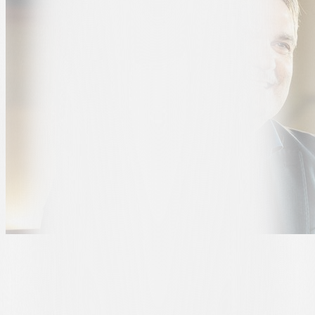
In seiner Erzählung geht es jedoch nicht nur um den Reiz des
grossen Gegners. Es geht auch um den Stolz einer Mannschaft, die
auf erfolgreiche Spielzeiten zurückblicken konnte, und um eine
Gruppe, in der viele junge Talente aus der eigenen Jugend in
die
erste Mannschaft
aufgestiegen waren und vom Luganer Publikum