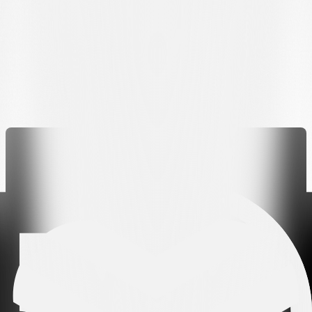
Heranwachsen, den Einstieg in die erste Mannschaft und viele
Emotionen, die er im schwarz-weissen Trikot erlebt hat. Nicht
umsonst ist sein Abschiedsgruss einfach und direkt: „Liebes
Cornaredo, danke, dass du mir so viele Emotionen geschenkt hast.“
Sehen Sie sich unten die komplette Folge von „11 volte Cornaredo“
mit
Giuseppe ‚Pino‘ Manfreda
an.
Verwandte Nachrichten