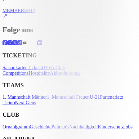
MEMBERSHIP
Folge uns
TICKETING
Saisonkarten
Tickets
UEFA Club
Competitions
Hospitality
Akkreditierung
TEAMS
1. Mannschaft Männer
1. Mannschaft Frauen
U-21
Partenariato
Ticino
Next Gens
CLUB
Organigramm
Geschichte
Palmarès
Nachhaltigkeit
Kinderschutz
Jobs
AIL ARENA