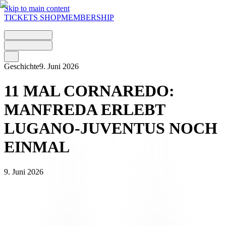
Skip to main content
TICKETS
SHOP
MEMBERSHIP
Geschichte
9. Juni 2026
11 MAL CORNAREDO:
MANFREDA ERLEBT
LUGANO-JUVENTUS NOCH
EINMAL
9. Juni 2026
Seit heute ist die
sechste Folge
von
„11 volte Cornaredo“
online,
der Rubrik, die einige der bedeutendsten Abende im historischen
Stadion der bianconeri wieder aufleben lässt. Protagonist der neuen
Folge ist Giuseppe „Pino“ Manfreda, ein Stürmer, der in der