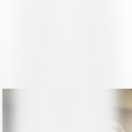
Nachwuchsspielers
, der gerade in Cornaredo seinen
Traum
wahr
werden sah.
JUVENTUS IN CORNAREDO
Im Mittelpunkt der Folge steht der Abend des
13. August 1996
, als
Juventus, frischgebackener Sieger der
Champions League
1995/96
, nach Cornaredo kam. Das Freundschaftsspiel endete
1:1
:
Die Turiner gingen in der ersten Halbzeit in Führung, doch in der
Schlussphase gelang Bugnard der Ausgleich. Für Manfreda ist es bis
heute ein unglaubliches Gefühl, den Champions gegenüberzustehen,
die er bis dahin nur im Fernsehen gesehen hatte – ein Gefühl, das,
wie er selbst sagt, „unbezahlbar“ ist.