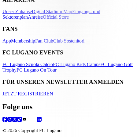
Unser Zuhause
Digital Stadium Map
Eingangs- und
Sektorenplan
Anreise
Official Store
FANS
App
Membership
Fan Club
Club Sostenitori
FC LUGANO EVENTS
FC Lugano Scuola Calcio
FC Lugano Kids Camps
FC Lugano Golf
Trophy
FC Lugano On Tour
FÜR UNSEREN NEWSLETTER ANMELDEN
JETZT REGISTRIEREN
Folge uns
© 2026 Copyright FC Lugano