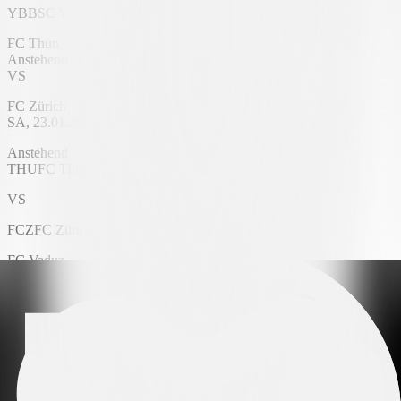
YB
BSC Young Boys
FC Thun
Anstehend
VS
FC Zürich
SA, 23.01.2027
VISANA STADION
Anstehend
THU
FC Thun
VS
FCZ
FC Zürich
FC Vaduz
Anstehend
VS
FC Luzern
SA, 23.01.2027
Rheinpark Stadion
Anstehend
VAD
FC Vaduz