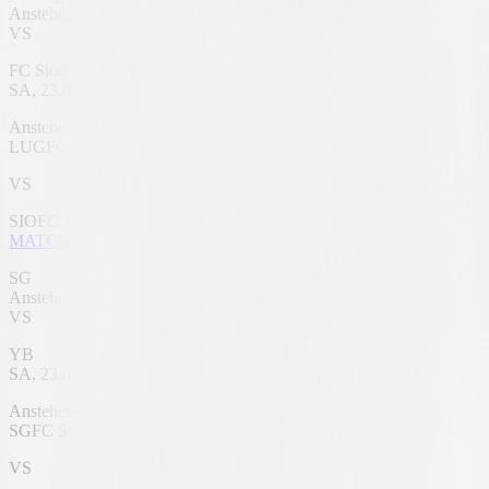
Anstehend
VS
FC Sion
SA, 23.01.2027
AIL Arena
Anstehend
LUG
FC Lugano
VS
SIO
FC Sion
MATCHCENTER
SG
Anstehend
VS
YB
SA, 23.01.2027
Berit Sitterstadion
Anstehend
SG
FC St.Gallen 1879
VS