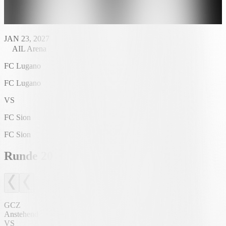
JAN 23, 2027
AIL Arena
FC Lugano
FC Lugano
VS
FC Sion
FC Sion
Runde
20
GCZ
Anstehend
VS