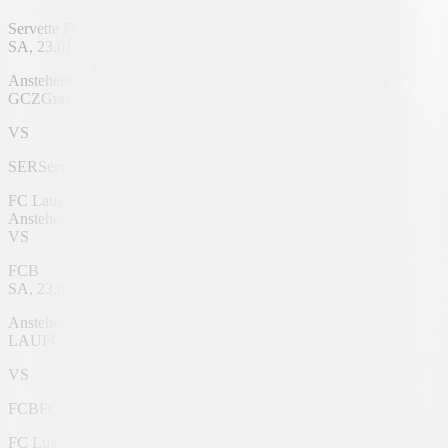
Servette FC
SA, 23.01.2027
Stadion Letzigrund
Anstehend
GCZ
Grasshoppers
VS
SER
Servette FC
FC Lausanne
Anstehend
VS
FCB
SA, 23.01.2027
Stade de la Tuilière
Anstehend
LAU
FC Lausanne
VS
FCB
FC Basel 1893
FC Lugano