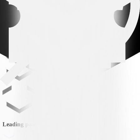
VS
FCL
FC Luzern
Leading partner