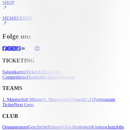
SHOP
MEMBERSHIP
Folge uns
TICKETING
Saisonkarten
Tickets
UEFA Club
Competitions
Hospitality
Akkreditierung
TEAMS
1. Mannschaft Männer
1. Mannschaft Frauen
U-21
Partenariato
Ticino
Next Gens
CLUB
Organigramm
Geschichte
Palmarès
Nachhaltigkeit
Kinderschutz
Jobs