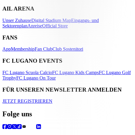
AIL ARENA
Unser Zuhause
Digital Stadium Map
Eingangs- und
Sektorenplan
Anreise
Official Store
FANS
App
Membership
Fan Club
Club Sostenitori
FC LUGANO EVENTS
FC Lugano Scuola Calcio
FC Lugano Kids Camps
FC Lugano Golf
Trophy
FC Lugano On Tour
FÜR UNSEREN NEWSLETTER ANMELDEN
JETZT REGISTRIEREN
Folge uns