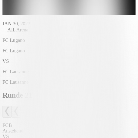
JAN 30, 2027
AIL Arena
FC Lugano
FC Lugano
VS
FC Lausanne
FC Lausanne
Runde
21
FCB
Anstehend
VS