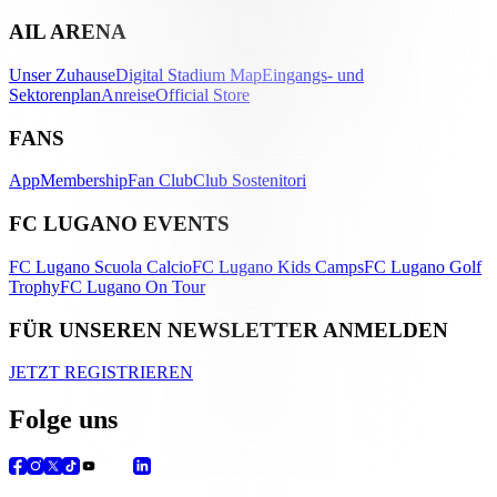
AIL ARENA
Unser Zuhause
Digital Stadium Map
Eingangs- und
Sektorenplan
Anreise
Official Store
FANS
App
Membership
Fan Club
Club Sostenitori
FC LUGANO EVENTS
FC Lugano Scuola Calcio
FC Lugano Kids Camps
FC Lugano Golf
Trophy
FC Lugano On Tour
FÜR UNSEREN NEWSLETTER ANMELDEN
JETZT REGISTRIEREN
Folge uns