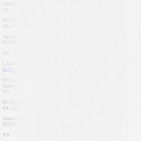
Anstehend
VS
FC Lausanne
SA, 30.01.2027
AIL Arena
Anstehend
LUG
FC Lugano
VS
LAU
FC Lausanne
MATCHCENTER
FC Luzern
Anstehend
VS
FC Zürich
SA, 30.01.2027
thermoplan arena
Anstehend
FCL
FC Luzern
VS