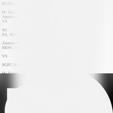
FCZ
FC Zürich
FC Sion
Anstehend
VS
SG
SA, 30.01.2027
Stade de Tourbillon
Anstehend
SIO
FC Sion
VS
SG
FC St.Gallen 1879
FC Vaduz
Anstehend
VS
Servette FC
SA, 30.01.2027
Rheinpark Stadion
Anstehend
VAD
FC Vaduz