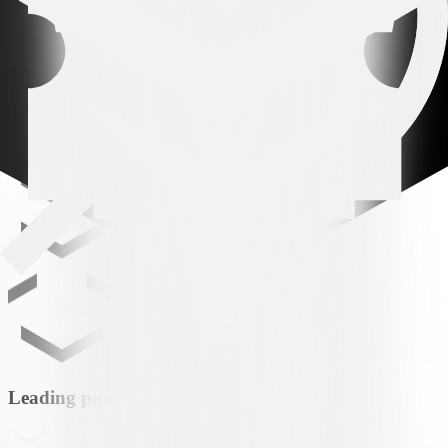
VS
SER
Servette FC
Leading partner