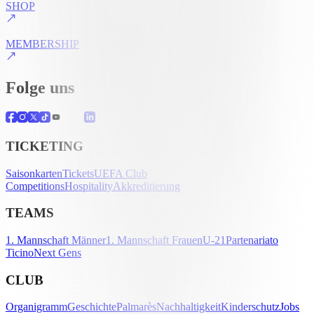
SHOP
MEMBERSHIP
Folge uns
TICKETING
Saisonkarten
Tickets
UEFA Club
Competitions
Hospitality
Akkreditierung
TEAMS
1. Mannschaft Männer
1. Mannschaft Frauen
U-21
Partenariato
Ticino
Next Gens
CLUB
Organigramm
Geschichte
Palmarès
Nachhaltigkeit
Kinderschutz
Jobs