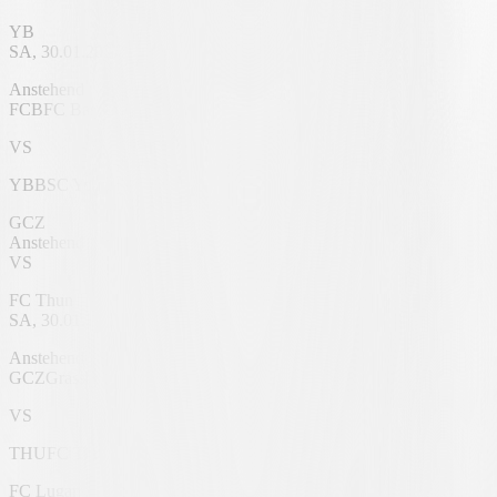
YB
SA, 30.01.2027
St. Jakob-Park
Anstehend
FCB
FC Basel 1893
VS
YB
BSC Young Boys
GCZ
Anstehend
VS
FC Thun
SA, 30.01.2027
Stadion Letzigrund
Anstehend
GCZ
Grasshoppers
VS
THU
FC Thun
FC Lugano