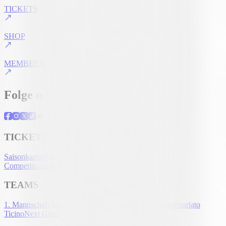
TICKETS
SHOP
MEMBERSHIP
Folge uns
TICKETING
Saisonkarten
Tickets
UEFA Club
Competitions
Hospitality
Akkreditierung
TEAMS
1. Mannschaft Männer
1. Mannschaft Frauen
U-21
Partenariato
Ticino
Next Gens