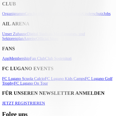
CLUB
Organigramm
Geschichte
Palmarès
Nachhaltigkeit
Kinderschutz
Jobs
AIL ARENA
Unser Zuhause
Digital Stadium Map
Eingangs- und
Sektorenplan
Anreise
Official Store
FANS
App
Membership
Fan Club
Club Sostenitori
FC LUGANO EVENTS
FC Lugano Scuola Calcio
FC Lugano Kids Camps
FC Lugano Golf
Trophy
FC Lugano On Tour
FÜR UNSEREN NEWSLETTER ANMELDEN
JETZT REGISTRIEREN
Folge uns