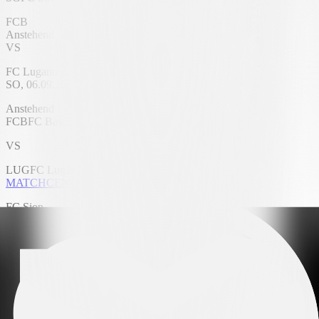
FCB
Anstehend
VS
FC Lugano
SO, 06.09.2026, 16:30 UHR
St. Jakob-Park
Anstehend
FCB
FC Basel 1893
VS
LUG
FC Lugano
MATCHCENTER
FC Sion
Anstehend
VS
FC Thun
SO, 06.09.2026, 14:30 UHR
Stade de Tourbillon
Anstehend
SIO
FC Sion