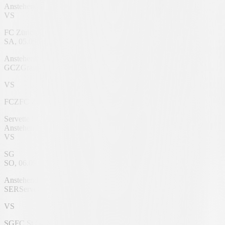
Anstehend
VS
FC Zürich
SA, 05.09.2026, 18:30 UHR
Stadion Letzigrund
Anstehend
GCZ
Grasshoppers
VS
FCZ
FC Zürich
Servette FC
Anstehend
VS
SG
SO, 06.09.2026, 12:00 UHR
Stade de Genève
Anstehend
SER
Servette FC
VS
SG
FC St.Gallen 1879