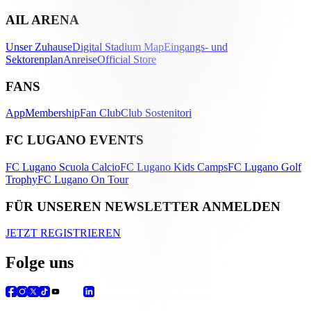
AIL ARENA
Unser Zuhause
Digital Stadium Map
Eingangs- und
Sektorenplan
Anreise
Official Store
FANS
App
Membership
Fan Club
Club Sostenitori
FC LUGANO EVENTS
FC Lugano Scuola Calcio
FC Lugano Kids Camps
FC Lugano Golf
Trophy
FC Lugano On Tour
FÜR UNSEREN NEWSLETTER ANMELDEN
JETZT REGISTRIEREN
Folge uns