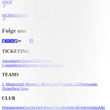
SHOP
MEMBERSHIP
Folge uns
TICKETING
Saisonkarten
Tickets
UEFA Club
Competitions
Hospitality
Akkreditierung
TEAMS
1. Mannschaft Männer
1. Mannschaft Frauen
U-21
Partenariato
Ticino
Next Gens
CLUB
Organigramm
Geschichte
Palmarès
Nachhaltigkeit
Kinderschutz
Jobs