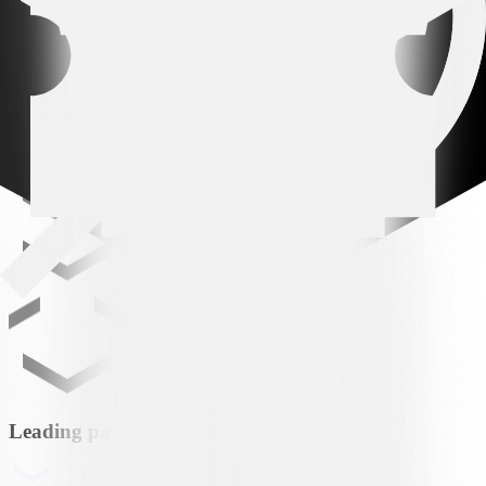
VS
THU
FC Thun
Leading partner