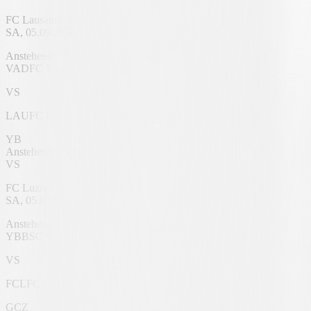
FC Lausanne
SA, 05.09.2026, 16:00 UHR
Rheinpark Stadion
Anstehend
VAD
FC Vaduz
VS
LAU
FC Lausanne
YB
Anstehend
VS
FC Luzern
SA, 05.09.2026, 16:00 UHR
Stadion Wankdorf
Anstehend
YB
BSC Young Boys
VS
FCL
FC Luzern
GCZ