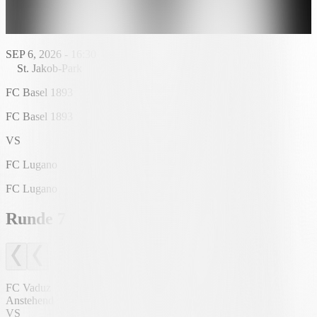
SEP 6, 2026 - 16:30
St. Jakob-Park
FC Basel 1893
FC Basel 1893
VS
FC Lugano
FC Lugano
Runde
7
FC Vaduz
Anstehend
VS