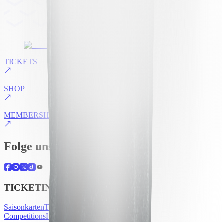
TICKETS
SHOP
MEMBERSHIP
Folge uns
TICKETING
Saisonkarten
Tickets
UEFA Club
Competitions
Hospitality
Akkreditierung