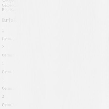
Vorlagen gesamt
4
Gelbe Karten gesamt
20
Rote Karten gesamt
0
Erfolgsliste
1
German U19 Bundesliga Runner-up
2
German Super Cup Winner
1
German Super Cup Runner-up
1
German DFB Pokal Runner-up
2
German DFB Pokal Winner