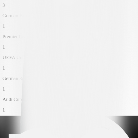
3
German Bundesliga Winner
1
Premier League International Cup Winner
1
UEFA Under 21 Championship Winner
1
German 3rd Liga Winner
1
Audi Cup Runner-up
1
German Bundesliga Zwei Runner-up
2