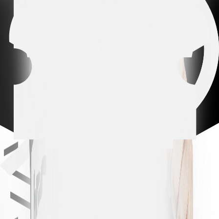
Swiss Cup Runner-up
1
Brack Super League Runner-up
men
All team
All team