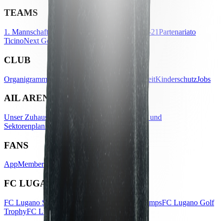
TEAMS
1. Mannschaft Männer
1. Mannschaft Frauen
U-21
Partenariato
Ticino
Next Gens
CLUB
Organigramm
Geschichte
Palmarès
Nachhaltigkeit
Kinderschutz
Jobs
AIL ARENA
Unser Zuhause
Digital Stadium Map
Eingangs- und
Sektorenplan
Anreise
Official Store
FANS
App
Membership
Fan Club
Club Sostenitori
FC LUGANO EVENTS
FC Lugano Scuola Calcio
FC Lugano Kids Camps
FC Lugano Golf
Trophy
FC Lugano On Tour