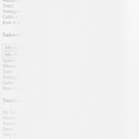
Minuten gespielt
11269
Tore
1
Vorlagen
4
Gelbe Karten
20
Rote Karten
0
Saisonstatistiken
Alle Saisons
Alle Wettbewerbe
Spiele
150
Minuten gespielt
11269
Tore
1
Vorlagen
4
Gelbe Karten
20
Rote Karten
0
Vereinsstatistiken
Im Team seit
18. Juni 2022
Vertrag bis
Anzahl Saisons
Spiele gesamt
150
Tore gesamt
1