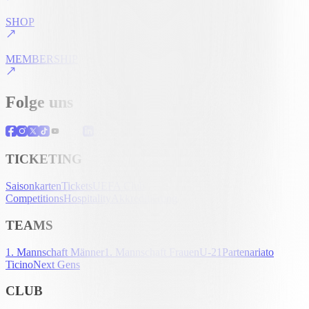
SHOP
MEMBERSHIP
Folge uns
TICKETING
Saisonkarten
Tickets
UEFA Club
Competitions
Hospitality
Akkreditierung
TEAMS
1. Mannschaft Männer
1. Mannschaft Frauen
U-21
Partenariato
Ticino
Next Gens
CLUB