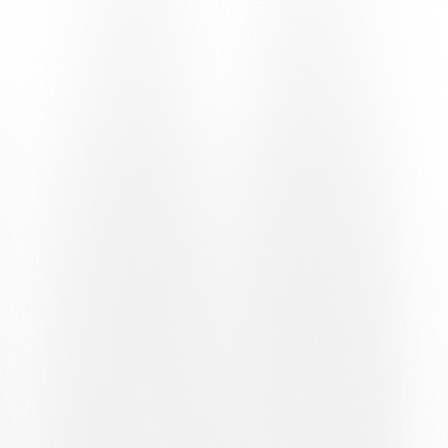
sportlichen Werdegänge der Spielerinnen der ersten
Frauenmannschaft aus nächster Nähe beleuchtet.
Die Protagonistin der vierten Folge ist
Luisa Nascimento Sa
, eine
portugiesische Verteidigerin, Jahrgang 2007, die ihre Verbindung
zum Fussball ausgehend von ihren familiären Wurzeln nachzeichnet
– in einem Zuhause, in dem der Ball schon immer einen besonderen
Platz hatte. Von den ersten Erinnerungen an den Ball an den Füssen
bis hin zur Entscheidung, ihren Weg mit Überzeugung zu verfolgen,
zeichnet ihre Erzählung das Profil einer jungen Fussballerin nach,
die ihren Weg mit Leidenschaft und Entschlossenheit gestaltet hat.
Im Laufe der Folge kommt auch der heikelste Moment ihrer
Karriere besonders deutlich zum Vorschein: die
Kreuzbandverletzung, die sie sich 2023 zugezogen hat. Eine
schwierige Phase, vor allem mental, die Luisa jedoch überwinden
konnte, indem sie nach der langen Pause auf den Platz zurückkehrte.
Im Interview wird auch die Bedeutung ihres Wechsels zu den