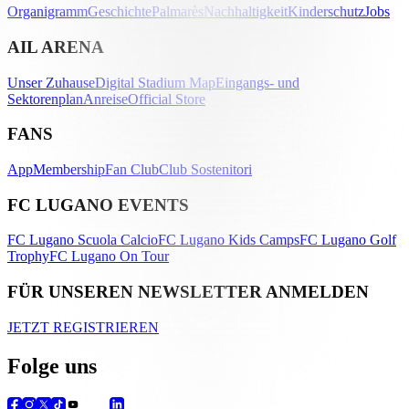
Organigramm
Geschichte
Palmarès
Nachhaltigkeit
Kinderschutz
Jobs
AIL ARENA
Unser Zuhause
Digital Stadium Map
Eingangs- und
Sektorenplan
Anreise
Official Store
FANS
App
Membership
Fan Club
Club Sostenitori
FC LUGANO EVENTS
FC Lugano Scuola Calcio
FC Lugano Kids Camps
FC Lugano Golf
Trophy
FC Lugano On Tour
FÜR UNSEREN NEWSLETTER ANMELDEN
JETZT REGISTRIEREN
Folge uns