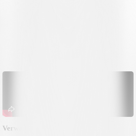
«bianconeri» deutlich, der Teil eines persönlichen und sportlichen
Weges ist, der über den Platz hinausgeht. Zwischen Fussball,
Studium und Arbeit erzählt Luisa zudem von ihrer Gegenwart und
gibt einen ehrlichen Einblick in die aktuelle Situation des
Frauenfussballs in der Schweiz.
«Una Bella Storia
», präsentiert von
UBS
, setzt damit seine Reise
durch die erste Frauenmannschaft fort und gibt den Erfahrungen,
Werten und Motivationen eine Stimme, die hinter jedem Trikot
stehen.
Verwandte Nachrichten