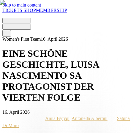
Skip to main content
TICKETS
SHOP
MEMBERSHIP
Women's First Team
16. April 2026
EINE SCHÖNE
GESCHICHTE, LUISA
NASCIMENTO SA
PROTAGONIST DER
VIERTEN FOLGE
16. April 2026
Nach den Folgen über
Anila Bytyqi
,
Antonella Albertini
und
Sabina
Di Muro
geht
„Una Bella Storia“
weiter – das von
UBS
präsentierte Video-Interview-Format, das die persönlichen und