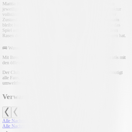
Mattia Bottani
in der letzten Phase der Genesung von ihren
jeweiligen Verletzungen, während
Ezgjan Alioski
seine Fraktur
vollständig überwunden hat und mit der Gruppe trainiert. Der
Zustand des derzeit erkrankten
Alexandre Duville-Parsemain
bleibt hingegen abzuwarten, während sich
Lukas Mai
- für das
Spiel am Sonntag disqualifiziert - beim jüngsten Spiel auf dem
Rasen des FC Zürich eine Beugemuskelverletzung zugezogen hat.
🚌 Wussten Sie schon?
Mit Ihrer Saison- oder Spielkarte fahren Sie am Spieltag
gratis
mit
den öffentlichen Verkehrsmitteln im ganzen Tessin!
Der Club setzt sich weiterhin für Nachhaltigkeit ein und ermutigt
alle Fans, das Cornaredo auf einfache, schnelle und
umweltfreundliche Weise zu erreichen
🌱.
Verwandte Nachrichten
Alle Nachrichten
Alle Nachrichten