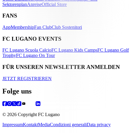
Sektorenplan
Anreise
Official Store
FANS
App
Membership
Fan Club
Club Sostenitori
FC LUGANO EVENTS
FC Lugano Scuola Calcio
FC Lugano Kids Camps
FC Lugano Golf
Trophy
FC Lugano On Tour
FÜR UNSEREN NEWSLETTER ANMELDEN
JETZT REGISTRIEREN
Folge uns
© 2026 Copyright FC Lugano
Impressum
Kontakt
Media
Condizioni generali
Data privacy