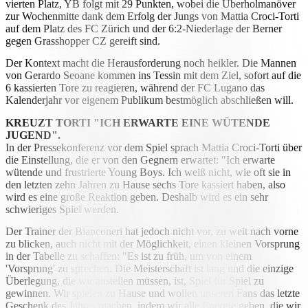
vierten Platz, YB folgt mit 29 Punkten, wobei die Überholmanöver
zur Wochenmitte dank dem Erfolg der Jungs von Mattia Croci-Torti
auf dem Platz des FC Zürich und der 6:2-Niederlage der Berner
gegen Grasshopper CZ gereift sind.
Der Kontext macht die Herausforderung noch heikler. Die Mannen
von Gerardo Seoane kommen ins Tessin mit dem Ziel, sofort auf die
6 kassierten Tore zu reagieren, während der FC Lugano das
Kalenderjahr vor eigenem Publikum bestmöglich abschließen will.
KREUZT TORTI "ICH ERWARTE EINE WÜTENDE
JUGEND".
In der Pressekonferenz vor dem Spiel sprach Mattia Croci-Torti über
die Einstellung, die er von den Gegnern erwartet: "Ich erwarte
wütende und frustrierte Young Boys. Ich weiß nicht, wie oft sie in
den letzten zehn Jahren zu Hause sechs Tore kassiert haben, also
wird es eine große Reaktion geben. Deshalb wird es ein sehr
schwieriges Spiel werden.
Der Trainer der Bianconeri hat jedoch nicht vor, zu weit nach vorne
zu blicken, auch nicht mit der Möglichkeit, einen kleinen Vorsprung
in der Tabelle zu schaffen: "Es ist zu früh, um von einem
'Vorsprung' zu sprechen. Die Meisterschaft ist lang und die einzige
Überlegung, die wir anstellen müssen, ist, Spiel für Spiel zu
gewinnen. Wir spielen zu Hause und wollen unseren Fans das letzte
Geschenk des Jahres machen, indem wir alle Energie geben, die wir