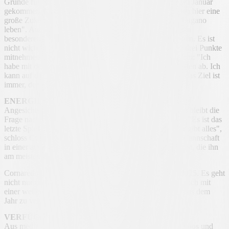
Gründe für seine Verbindung mit dem Verein: "Ich bin im Januar
gekommen und habe mich sofort wohl gefühlt. Wir haben hier eine
große Zukunft vor uns und ich möchte sie mit dem FC Lugano
leben". Auch in Bezug auf das Toreschießen hat er keinen
besonderen Druck: "Das Wichtigste ist, dass wir gewinnen. Es ist
nicht wichtig, wer das Tor schießt, sondern dass wir die drei Punkte
mitnehmen", und auch ein Rollenwechsel ist kein Problem: "Ich
habe mit dem Trainer gesprochen, es hängt von den Spielen ab. Ich
kann auf der linken Seite oder als Mittelstürmer spielen, das Ziel ist
immer, der Mannschaft zu helfen".
ENERGIEMANAGEMENT
Angesichts des dritten Spiels innerhalb von sieben Tagen bleibt die
Frage nach der Energie offen, aber die Botschaft ist klar: "Es ist das
letzte Spiel des Jahres, da ist es egal, wer müde ist. Jeder gibt alles",
schloss Croci-Torti, der betonte, dass die Konstanz der Mannschaft
in einer ausgeglichenen Meisterschaft einer der Aspekte ist, die ihn
am meisten zufrieden stellen.
Cornaredo ist bereit für den letzten Spieltag des Jahres 2025. Es geht
nicht nur um drei Punkte, sondern auch um die Chance, sich mit
einer weiteren Bestätigung des eingeschlagenen Weges aus dem
Jahr zu verabschieden.
VERFÜGBAR
Aus medizinischer Sicht befinden sich
David von Ballmoos
und