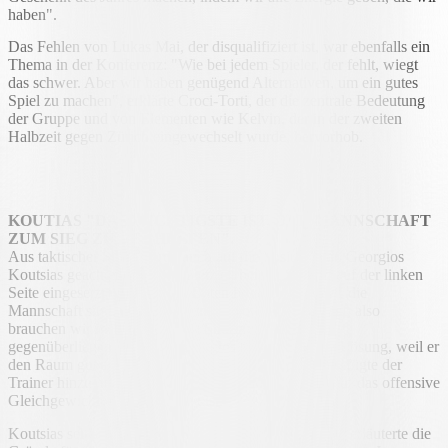
haben".
Das Fehlen von Lukas Mai, der disqualifiziert ist, war ebenfalls ein
Thema in der Konferenz: "Wie bei jedem Spieler, der fehlt, wiegt
das schwer. Aber wir haben genügend Alternativen, um ein gutes
Spiel zu machen", erklärte Croci-Torti, der die zentrale Bedeutung
der Gruppe und von Elementen wie Kelvin, der in der zweiten
Halbzeit gegen Zürich eingewechselt wurde, hervorhob.
KOUTIAS "DAS WICHTIGSTE IST, DER MANNSCHAFT
ZUM SIEG ZU VERHELFEN".
Aus taktischer Sicht wurde auch auf die Position von Georgios
Koutsias geachtet, der in den letzten beiden Spielen auf der linken
Seite eingesetzt wurde: "Die Daten besagen, dass wir die
Mannschaft sind, die mehr Flanken von rechts schlägt, also
brauchen wir mehr Präsenz im Strafraum auf der
gegenüberliegenden Seite. Georgios bietet uns diese Lösung, weil er
den Raum gut angreift und bereit ist, sich zu opfern", fügte der
Trainer hinzu und betonte, dass diese Entscheidung für das offensive
Gleichgewicht von Bedeutung ist.
Koutsias selbst, der bei der Konferenz anwesend war, erläuterte die