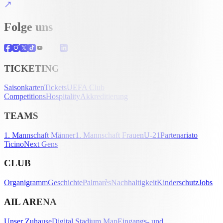
Folge uns
TICKETING
Saisonkarten
Tickets
UEFA Club
Competitions
Hospitality
Akkreditierung
TEAMS
1. Mannschaft Männer
1. Mannschaft Frauen
U-21
Partenariato
Ticino
Next Gens
CLUB
Organigramm
Geschichte
Palmarès
Nachhaltigkeit
Kinderschutz
Jobs
AIL ARENA
Unser Zuhause
Digital Stadium Map
Eingangs- und