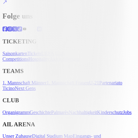
Folge uns
TICKETING
Saisonkarten
Tickets
UEFA Club
Competitions
Hospitality
Akkreditierung
TEAMS
1. Mannschaft Männer
1. Mannschaft Frauen
U-21
Partenariato
Ticino
Next Gens
CLUB
Organigramm
Geschichte
Palmarès
Nachhaltigkeit
Kinderschutz
Jobs
AIL ARENA
Unser Zuhause
Digital Stadium Map
Eingangs- und