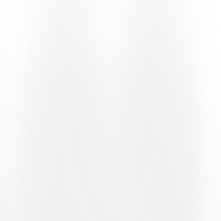
Dies ist eine Gelegenheit, die Sie nicht verpassen sollten, um Ihre
Garderobe aufzufrischen oder sich ein Geschenk im perfekten FC
Lugano-Stil zu sichern, darunter offizielle Trikots, Sweatshirts,
Accessoires und Artikel für Erwachsene und Kinder.
Zu den angebotenen Produkten gehören das
offizielle Sweatshirt
2025/26
, das
Walkout-Sweatshirt 2025/26
, das
Heimtorwarttrikot 2025/26
, die
Varsity-Jacke
für Kinder und
Erwachsene sowie Mützen, Schals und Hoodies aus der neuen
Kollektion. Dies ist Ihre letzte Chance, diese Angebote vor Ende der
Aktion zu nutzen.
WO KANN MAN
DIE PRODUKTE
KAUFEN
? Die Sale-Artikel sind an folgenden Verkaufsstellen
erhältlich:
Online-Shop
Rund um
die Uhr geöffnet unter shop.fclugano.com
Offizieller Shop im Cornaredo-Stadion