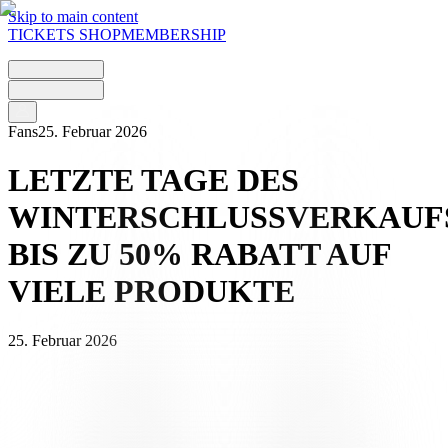
Skip to main content
TICKETS
SHOP
MEMBERSHIP
Fans
25. Februar 2026
LETZTE TAGE DES
WINTERSCHLUSSVERKAUF
BIS ZU 50% RABATT AUF
VIELE PRODUKTE
25. Februar 2026
Der Winterschlussverkauf des FC Lugano geht in die letzte Runde.
Bis zum 28. Februar 2026 gibt es im Bianconeri-Shop eine Auswahl
an offiziellen Produkten mit
Rabatten von bis zu 50 %
für die
letzten Tage der Aktion.