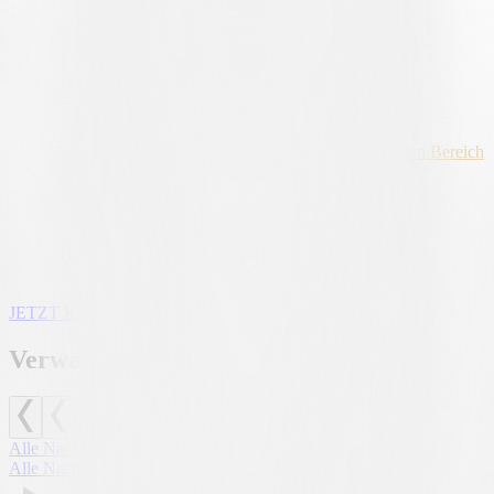
Mittwoch, 25. Februar: von 13 bis 18 Uhr
NÜTZLICHE INFORMATIONEN
Die Winter Sale-Aktionen können nur mit dem
10 %-Rabatt für
FC Lugano-Mitglieder
kombiniert werden.
Die allgemeinen Geschäftsbedingungen für Bestellungen, Versand,
Rücksendungen und Garantie finden Sie im
entsprechenden Bereich
der Website.
Dies sind die letzten Tage, an denen Sie von den Rabatten
profitieren können: der perfekte Zeitpunkt, um sich in Schwarz-
Weiß zu kleiden.
JETZT KAUFEN
Verwandte Nachrichten
Alle Nachrichten
Alle Nachrichten