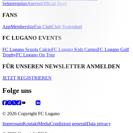
Sektorenplan
Anreise
Official Store
FANS
App
Membership
Fan Club
Club Sostenitori
FC LUGANO EVENTS
FC Lugano Scuola Calcio
FC Lugano Kids Camps
FC Lugano Golf
Trophy
FC Lugano On Tour
FÜR UNSEREN NEWSLETTER ANMELDEN
JETZT REGISTRIEREN
Folge uns
© 2026 Copyright FC Lugano
Impressum
Kontakt
Media
Condizioni generali
Data privacy