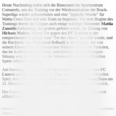
Heute Nachmittag trafen sich die Bianconeri im Sportzentrum
Cornaredo, um das Training vor der Wiederaufnahme der Brack-
Superliga wieder aufzunehmen und eine "typische Woche" für
Mattia Croci-Torti und sein Team zu beginnen. Vor dem Beginn des
Trainings feierte die Gruppe auch einige wichtige Momente:
Mattia
Zanottis
Geburtstag, der gestern gefeiert wurde, die Ehrung von
Hicham Mahou
, dessen Tor gegen den
FC Luzern
in der
entsprechenden Umfrage zum "Tor des Jahres" gewählt wurde, und
die Rückkehr von
Mohamed Belhadj
in die Gruppe, der von
seinem Einsatz beim Afrikanischen Nationen-Pokal mit Tunesien,
das im Achtelfinale ausschied, zurückkehrte. Mit der heutigen
Sitzung wird die Arbeit vor der Wiederaufnahme der offiziellen
Spiele offiziell eröffnet.
Am Samstag, 17. Januar, steht das Auswärtsspiel gegen den
FC
Luzern
auf dem Programm. 27 Tage nach dem letzten offiziellen
Spiel, dem 3:0-Sieg im Cornaredo gegen den
BSC Young Boys
am
21. Dezember 2025, kehrt der FC Lugano auf den Rasen zurück.
Der Countdown für die Rückkehr in die Meisterschaft hat somit
offiziell begonnen.