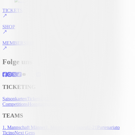
TICKETS
SHOP
MEMBERSHIP
Folge uns
TICKETING
Saisonkarten
Tickets
UEFA Club
Competitions
Hospitality
Akkreditierung
TEAMS
1. Mannschaft Männer
1. Mannschaft Frauen
U-21
Partenariato
Ticino
Next Gens