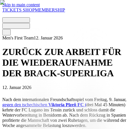
Skip to main content
TICKETS
SHOP
MEMBERSHIP
Men's First Team
12. Januar 2026
ZURÜCK ZUR ARBEIT FÜR
DIE WIEDERAUFNAHME
DER BRACK-SUPERLIGA
12. Januar 2026
Nach dem internationalen Freundschaftsspiel vom Freitag, 9. Januar,
gegen den tschechischen
Viktoria Plzeň FC (
drei Mal 45 Minuten)
kehrte der FC Lugano ins Tessin zurück und schloss damit die
Wintervorbereitung in Benidorm ab. Nach dem Rückzug in Spanien
profitierte die Mannschaft von zwei Ruhetagen, um die während der
Woche angesammelte Belastung loszuwerden.