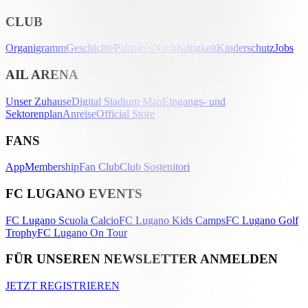
CLUB
Organigramm
Geschichte
Palmarès
Nachhaltigkeit
Kinderschutz
Jobs
AIL ARENA
Unser Zuhause
Digital Stadium Map
Eingangs- und
Sektorenplan
Anreise
Official Store
FANS
App
Membership
Fan Club
Club Sostenitori
FC LUGANO EVENTS
FC Lugano Scuola Calcio
FC Lugano Kids Camps
FC Lugano Golf
Trophy
FC Lugano On Tour
FÜR UNSEREN NEWSLETTER ANMELDEN
JETZT REGISTRIEREN