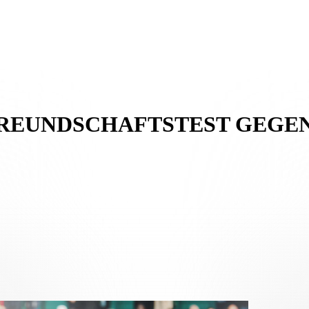
FREUNDSCHAFTSTEST GEGE
hmorgen, dem 25. März, auf dem Trainingsgelände in Cadro ein
Freund
Intensität der Mannschaft in einer arbeitsreichen Woche aufrechtzuerha
men waren.
ier Minuten spielte Alioski von rechts einen Ball auf Brault-Guillard, 
Croci-Torti Auftrieb, doch Taverne reagierte stark und glich in der 1
 brachte Johnatan Sabbatini, ein ehemaliger Spieler des Gegners, seine
stritt, traf mit einem präzisen Schuss von der Strafraumgrenze.