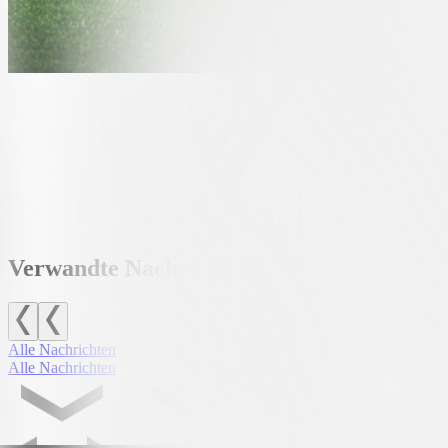
In der zweiten Halbzeit nahm Lugano mehrere Wechsel vor und brachte
auf den Ausgleich drängte. Im Laufe der Zeit erhöhten die Biancone
Raffa und zwei Minuten später an der Latte nach einem Kopfball von
Minute erzielte Torricini das dritte Tor seiner Mannschaft.
Unabhängig vom Ergebnis war es eine nützliche Trainingseinheit, um 
Spielfitness zurückgewinnen konnten. Der Fokus der Mannschaft richt
Verwandte Nachrichten
Alle Nachrichten
Alle Nachrichten