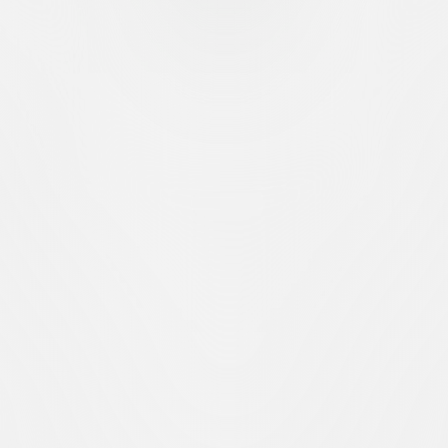
 die jungen Spieler Ndiaye, Ajdin, Radic, Riva, Tiraboschi, Raffa un
ri den Druck und kamen dem Ausgleich sehr nahe, scheiterten jedoch z
 Carbone. Auf dem Höhepunkt ihrer Offensivbemühungen nutzte Taverne
während der Pause die Spielpraxis und die Kontinuität der Arbeit aufr
et sich nun auf die Wiederaufnahme der Liga, die für Samstag, den 4. 