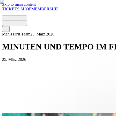
Skip to main content
TICKETS
SHOP
MEMBERSHIP
Men's First Team
25. März 2026
MINUTEN UND TEMPO IM 
25. März 2026
Der FC Lugano nutzte die Länderspielpause und bestritt am Mittwoc
1. Liga Classic. Es war ein nützlicher Test, um den Rhythmus und die 
konnte, die in den letzten Pflichtspielen weniger zum Einsatz gekom
Die Bianconeri hatten einen vielversprechenden Start. Bereits nach v
überwinden konnte. Die frühe Führung gab der Mannschaft von Mattia 
rechte Seite eine Flanke von Rexhepaj direkt verwertete. Kurz darauf
2012 bis 2024 das schwarz-weisse Trikot trug und 437 Pflichtspiele be