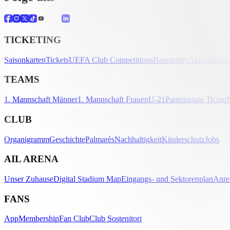
TICKETING
Saisonkarten
Tickets
UEFA Club Competitions
Hospitality
Akkreditier
TEAMS
1. Mannschaft Männer
1. Mannschaft Frauen
U-21
Partenariato Ticino
CLUB
Organigramm
Geschichte
Palmarès
Nachhaltigkeit
Kinderschutz
Jobs
AIL ARENA
Unser Zuhause
Digital Stadium Map
Eingangs- und Sektorenplan
Anre
FANS
App
Membership
Fan Club
Club Sostenitori