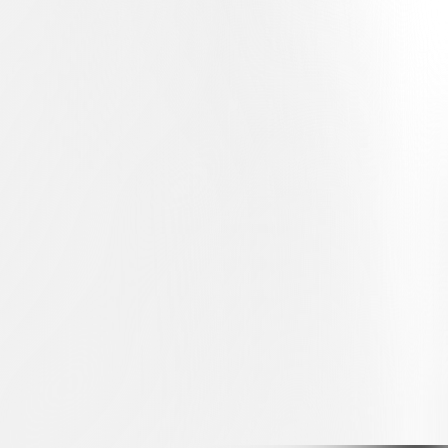
d Piffero ins Spiel, während die Mannschaft weiterhin mit Nachdruck
unächst in der 70. Minute am Pfosten nach einem Schuss des jungen
 jedoch die Lücken, die bei den Kontern entstanden, und in der 77.
echtzuerhalten, wobei mehrere Spieler Spielzeit sammeln und ihre
April, im Cornaredo gegen den FC Thun angesetzt ist.