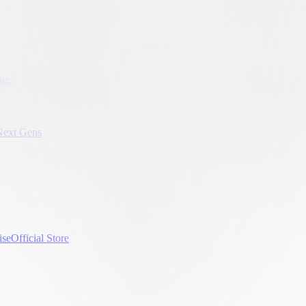
ung
Next Gens
ise
Official Store