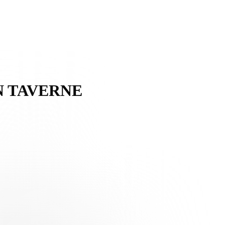
N TAVERNE
schaftsspiel
gegen
den AC Taverne
, einen Tessiner Verein aus der
lten, in der das Trainerteam mehreren Spielern Einsatzzeit geben
der mit einem Rechtsschuss quer vor dem Tor den gegnerischen Torhüter
7. Minute durch Novoselskiy aus, der nach einem Vorstoss über die
 Mannschaft in Führung: Der uruguayische Mittelfeldspieler, der von