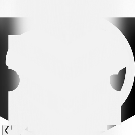
Tiraboschi), Parente; Raffa (60' Shabanaj); Zurmühle.
Auf der Bank: Ndiaye, Krueziu, Donnini, Berisha.
Trainer: Andrea Vitali.
FC GRAND-SACONNEX (4-4-2):
Pinheiro; Almeida, Passi (81'
Boyer), Holcbecher, Perracino; Abbas (74' Semedo), Hajoubi,
Mensah, Rahimi (81' Mbaki); Matuvunu (70' Anselme), Regillo.
Auf der Bank: Lyoth.
Trainer: Jean-Michel Aeby.
SCHIEDSRICHTER:
Henrik Karlsson.
ASSISTENTEN:
Nicolas Morf und Melissa Correia.
VERWARNUNG:
55' Zurmühle.
Verwandte Nachrichten