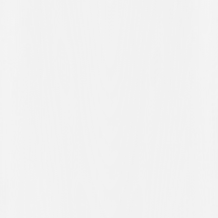
Drei Minuten später hatte Parente die Gelegenheit, den Schaden zu
begrenzen, doch sein Versuch wurde von André Pinheiro
abgewehrt.
Aufgrund dieser 13. Saisonniederlage bleibt die U21 von Lugano
mit 34 Punkten auf dem 14. Platz stehen. Der Sieg der U21 von
Lausanne bei Bavois (2:1) ändert jedoch nichts am Abstand
zwischen den bianconeri und der Abstiegszone, der weiterhin bei 8
Punkten liegt, während noch 9 Punkte zu holen sind. Die nächste
Gelegenheit, den Klassenerhalt unter Dach und Fach zu bringen,
bietet sich auswärts. Am Samstag, 16. Mai 2026, ab 15:30 Uhr
treffen Alessio Chiesa und seine Teamkollegen am Ufer des Rheins
auf Schaffhausen.
Nach dem Ende des Heimspiels kommentiert Trainer Andrea Vitali
das Geschehen auf dem Rasen wie folgt: «
Die schlechteste Leistung
des Jahres? Das würde ich nicht sagen, es gab im Laufe dieser
Saison schon andere negative Spiele. Wir dürfen uns jedoch nicht
damit aufhalten. Wir haben noch drei Spiele vor uns. Die