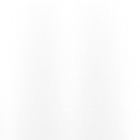
erneut gezwungen waren, mit einer Notbesetzung und einem
Durchschnittsalter anzutreten, das zu den niedrigsten des Jahrgangs
zählt – begann mit dem falschen Start. Denn die Genfer, eine der
formstärksten Mannschaften der letzten Zeit, übernahmen vom
Anpfiff an die Kontrolle über die Partie. Es ist daher kein Zufall,
dass Jules Matuvunu in der sechsten Minute den Ball an der
Seitenlinie erobert und mit einer spitzbübischen Flanke für
Verwirrung im Strafraum sorgt. Matteo Regillo, hervorragend
positioniert, nimmt den Ball an, dreht sich um die eigene Achse und
erzielt mit einem Rechtsschuss in die untere Ecke den
Führungstreffer. Die Antwort der Heimmannschaft besteht in einem
weit über das Tor gehenden Versuch von Gjan Ajdin aus 22 Metern.
Das Spielgeschehen spielt sich ständig in den Reihen der
Schweizer-Franzosen ab, die unermüdlich nach dem zweiten Tor
suchen. Nach einem Freistoss von Valmir Rahimi, der das Tor
verfehlte, übernimmt Adam Abbas die Hauptrolle mit einem
herrlichen Linksschuss von der Strafraumgrenze, der unter die Latte
einschlägt und den machtlosen Diego Mina überwindet. Trotz des