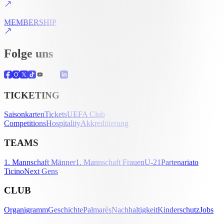
MEMBERSHIP
Folge uns
TICKETING
Saisonkarten
Tickets
UEFA Club
Competitions
Hospitality
Akkreditierung
TEAMS
1. Mannschaft Männer
1. Mannschaft Frauen
U-21
Partenariato
Ticino
Next Gens
CLUB
Organigramm
Geschichte
Palmarès
Nachhaltigkeit
Kinderschutz
Jobs