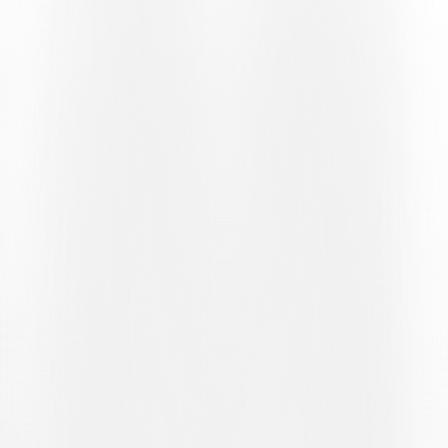
schnellen „Doppelschlags“ sind es weiterhin die Schützlinge von
Jean-Michel Aeby, die sich in der Offensive halten. Nach einer
Viertelstunde endet ein fulminanter Vorstoss von Matuvunu mit
einem schwachen Flachschuss ins Zentrum. Die Gastgeber zeigen
sich erneut im Angriff mit einem Konter über die Achse Christian
Raffa-Yuri Peverelli, dessen Flanke am (am Körper anliegenden)
Arm eines Verteidigers landet. Bis zu diesem Zeitpunkt ist das Spiel
eher sporadisch, denn die wirklichen Gefahren gehen von den
Westschweizern aus. Zunächst mit einem Freistoss von Abbas, bei
dem sich Mina streckt und das dritte Tor verhindert. Dann mit einem
Linksschuss von Theophilious Mensah, den der Torhüter aus dem
Unterzentrum pariert.
Zwischen der 41. und 42. Minute ergeben sich zwei Chancen für
Lugano. Während die Kombination zwischen Raffa und Bryan
Zurmühle mit einem «sicheren» Rechtsschuss des Spielmachers
endet, der unglaublicherweise am Tor vorbei geht, scheint der
Abtreffer von Peverelli nach der präzisen Flanke von Ilija Maslarov
regulär zu sein. Der erste Assistent Nicolas Morf signalisiert jedoch