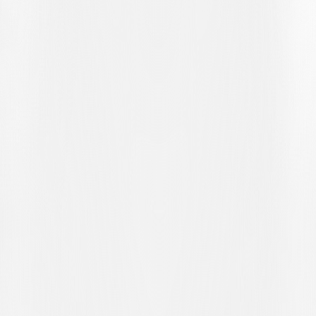
eine Abseitsstellung des Flügelspielers und nimmt den Gastgebern
die Freude über das Tor. Und so spielt das ungeschriebene Gesetz
des Fussballs den Gastgebern einen Streich, denn sechzig Sekunden
später nutzt Matuvunu einen Fehler des Kapitäns der bianconeri
beim Spielaufbau aus, sprintet in den Strafraum und erzielt mit
einem Schuss ins lange Eck das 0:3.
Das Spiel der Tessiner ist vorhersehbar, ebenso wie das Laufspiel
ohne Ball. Im Laufe der zweiten Halbzeit ändert sich nichts an der
Situation. Die Situation hätte sich zudem noch verschlimmern
können, wenn in der 47. Minute die Latte den Linksschuss von
Regillo nicht abgewehrt hätte. Es folgen dann Versuche von Abbas
(der Rücken von Jason Parente lenkt den Ball zur Ecke ab),
Zurmühle, der von Raffa angespielt wird, aber das Tor nicht trifft,
und Peverelli, dessen Linksschuss am Tor vorbei geht. Inmitten
zahlreicher Auswechslungen gab es zwei letzte Chancen, eine für
jede Mannschaft. Der Schuss von Amin Hajoubi in der 79. Minute
liess die Zuschauer aufschrecken, ging aber knapp am Tor vorbei.