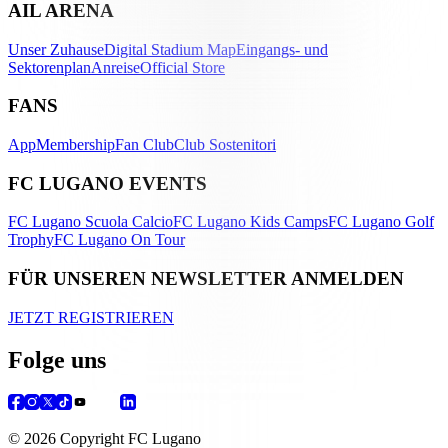
AIL ARENA
Unser Zuhause
Digital Stadium Map
Eingangs- und
Sektorenplan
Anreise
Official Store
FANS
App
Membership
Fan Club
Club Sostenitori
FC LUGANO EVENTS
FC Lugano Scuola Calcio
FC Lugano Kids Camps
FC Lugano Golf
Trophy
FC Lugano On Tour
FÜR UNSEREN NEWSLETTER ANMELDEN
JETZT REGISTRIEREN
Folge uns
© 2026 Copyright FC Lugano