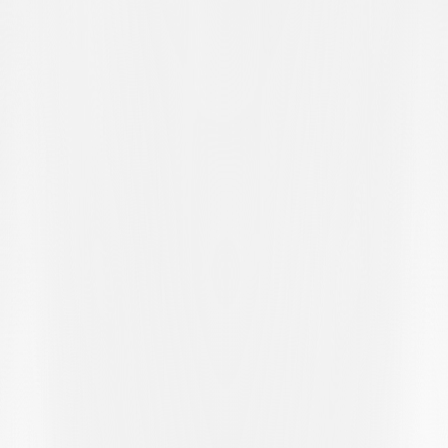
Mannschaft ist sehr jung, und mit einigen Leistungen unter den
Erwartungen muss man rechnen. Der Klassenerhalt? Er ist noch
nicht mathematisch gesichert, und die Dinge können sich schnell
ändern. Wir glauben also nicht, dass wir ihn schon in der Tasche
haben (auch wenn es nicht mehr weit ist). Im Moment ist es uns
wichtig, gegenüber allen wieder an Glaubwürdigkeit zu gewinnen.
Das ist unser Ziel. Heute haben sie von der ersten Minute an stärker
gespielt als wir. Wir kamen nie an den Ball und haben die zweiten
Bälle nicht gewonnen. Das wird uns für die nächsten Spiele zu
denken geben
.“
SPIELBERICHT
Hoval Promotion League, 31. Spieltag
Centro Sportivo Al Maglio, Canobbio – 150 Zuschauer
FC LUGANO U21 – FC GRAND-SACONNEX 0:3 (0:3)
TORHÄLTER:
6' Regillo 0:1, 14' Abbas 0:2, 43' Matuvunu 0:3.
FC LUGANO U21 (3-5-1-1):
Mina; Chakor, Chiesa, Radić;
Peverelli, Amirzade, Ajdin (74' Gervasini), Maslarov (60'