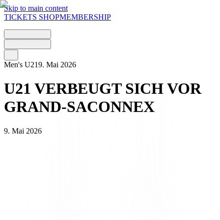
Skip to main content
TICKETS
SHOP
MEMBERSHIP
Men's U21
9. Mai 2026
U21 VERBEUGT SICH VOR
GRAND-SACONNEX
9. Mai 2026
Bei der Partie gegen Grand-Saconnex auf heimischem Boden im
Centro Sportivo Al Maglio in Canobbio und unter den Augen von
Mattia Bottani musste die U21 von Lugano eine Niederlage
hinnehmen, die sie – so deutlich sie auch ausfiel – dennoch im
Rennen um den Klassenerhalt in der Hoval Promotion League hält.
Der 31. Spieltag der Saison 2025–2026 der jungen bianconeri – die