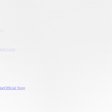
ung
Next Gens
ise
Official Store