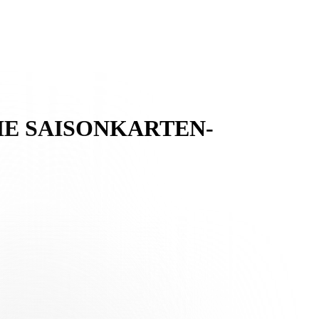
HE SAISONKARTEN-
ein Moment, auf den die ganze Stadt mit Spannung gewartet hat und der
Platz in der neuen AIL Arena zu sichern, wobei die Preise denen der
 sondern festigt vielmehr seine Grundsätze und legt seine Identität,
t das Spielfeld) widerspiegelt, erzählt die Geschichte eines FC
ferenz darstellt. Werte wie Wahrheit, Klarheit und Leistung bleiben