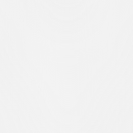
auswahl und Vorteilen der Saisonkarte 2026/27 finden Sie im entspr