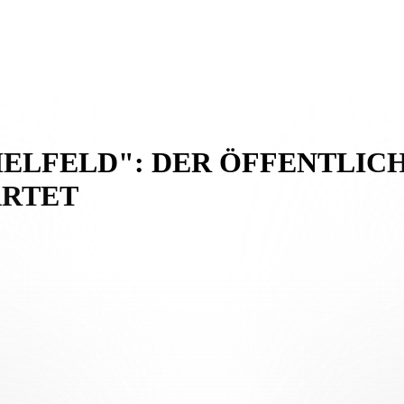
PIELFELD": DER ÖFFENTLIC
ARTET
rste in der neuen AIL Arena, sind nun offiziell im Verkauf. Dies ist 
amte Region markiert. Dies ist eine exklusive Gelegenheit, sich Ihren 
kommende Saison verfolgt, bedeutet keinen Bruch mit der Vergangenheit,
onzept, das sich im Slogan „La Città scende in campo” (Die Stadt betrit
hl in sportlicher als auch in sozialer und kultureller Hinsicht eine Re