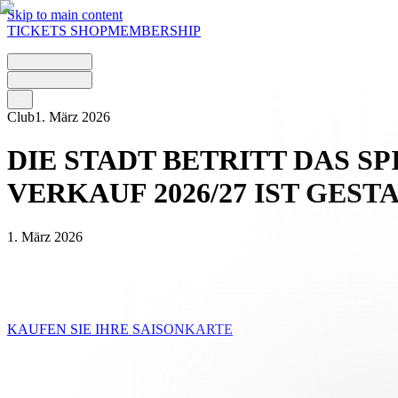
Skip to main content
TICKETS
SHOP
MEMBERSHIP
Club
1. März 2026
DIE STADT BETRITT DAS S
VERKAUF 2026/27 IST GEST
1. März 2026
Die Dauerkarten für die Saison 2026/27 der Brack Super League, die e
den Beginn eines historischen Kapitels für den FC Lugano und die ges
vergangenen Saisons entsprechen.
KAUFEN SIE IHRE SAISONKARTE
Die Strategie, die der Verein in seiner Saisonkartenkampagne für die 
seine Werte und seine Positionierung schwarz auf weiß fest. Das Leitk
Lugano, der sich zunehmend in das städtische Leben integriert und sowo