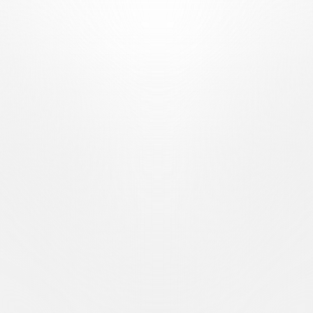
uck, die darauf abzielt, den FC Lugano zu einem Vorbild in der Sch
ie Saison 2025/26 und den Mitgliedern des FC Lugano vorbehalten ware
ft 2026/27 sichern.
 hochmodernen Anlage, die Komfort, gute Sicht und erstklassigen Servic
cheidende Phase der Saisonkartenkampagne ein. Einige Plätze wurden b
 jetzt Ihre Saisonkarte sichern, garantieren Sie sich einen Platz in 
pielfeld. Was es einzigartig macht, stärkt unseren Verein.
rden:
ziellen Online-Ticketshop des Clubs, über den Sie bis zu 2 Saisonkar
L Arena Experience Center besuchen, den Erlebnisraum im Zentrum
e und beim Kaufvorgang behilflich ist. Vor Ort können Sie bis zu 4 Sa
0 Uhr. Reguläre Öffnungszeiten: Dienstag–Freitag: 11:00–19:00 Uhr;