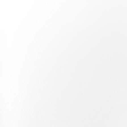
das Herzstück der Marken-DNA und kommen in einer Vision zum Ausdr
Platz.
Nach den Vorverkaufsphasen, die den Inhabern von Dauerkarten für d
Fan seinen Platz im neuen Stadion der Bianconeri für die Meisterscha
Die nächste Saison ist das erste Jahr der AIL Arena, einer modernen,
Stadt werden.
Mit dem Beginn des öffentlichen Verkaufs treten wir nun in die ents
wird mit fortschreitendem Verkauf allmählich abnehmen. Wenn Sie sich
Tag an miterleben. Begeben Sie sich gemeinsam mit der Stadt auf das S
SO KAUFEN SIE Saisonkarten können auf zwei Arten erworben we
ONLINE – Die erste Möglichkeit ist der Online-Kauf über den offi
AIL ARENA EXPERIENCE CENTER – Alternativ können Sie das AI
ein spezieller Kundendienst den Fans bei der Auswahl ihrer Plätz
Sonntag, 1. März, 10:00–19:00 Uhr, Montag, 2. März, 11:00–19:0