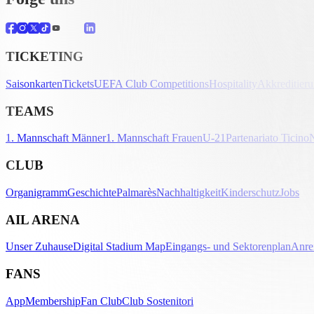
TICKETING
Saisonkarten
Tickets
UEFA Club Competitions
Hospitality
Akkreditier
TEAMS
1. Mannschaft Männer
1. Mannschaft Frauen
U-21
Partenariato Ticino
CLUB
Organigramm
Geschichte
Palmarès
Nachhaltigkeit
Kinderschutz
Jobs
AIL ARENA
Unser Zuhause
Digital Stadium Map
Eingangs- und Sektorenplan
Anre
FANS
App
Membership
Fan Club
Club Sostenitori