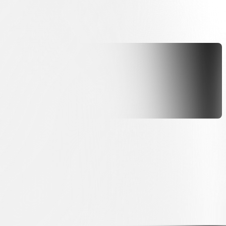
echenden Bereich der Website (FCLUGANO.com/abbonamenti).