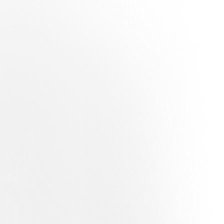
weizer Fußballlandschaft zu machen, sowohl auf als auch neben dem
n, steht die Kampagne nun allen offen. Ab sofort kann sich jeder
e bietet. Das Stadion soll zum sportlichen und sozialen Zentrum der
ereits während der Vorverkaufsphase vergeben, und die Verfügbarkeit
der neuen AIL Arena und können den historischen Wandel vom ersten
ten pro Benutzer erwerben können.
 von Lugano, der der neuen AIL Arena gewidmet ist und in dem
isonkarten pro Benutzer erwerben. Öffnungszeiten: ausnahmsweise:
 Samstag: 10:30–18:30 Uhr; Sonntag und Montag geschlossen.