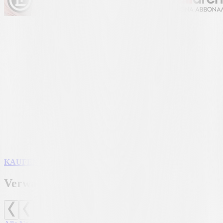
EIN KAPITEL DER GESCHICHTE
Die erste Saison in der AIL Arena erlebt man nur einmal. Sie wird
den Beginn einer neuen Ära für den Verein und für die Stadt
markieren:
19 Spiele
in der Brack Super League, ein neues,
hochmodernes Heimstadion und ein Kapitel, das in die Geschichte
der „bianconeri“ eingehen wird.
Die Dauerkarten für die Saison 2026/27 sind bereits erhältlich, mit
Preisen ab nur
CHF 14 pro Spiel
. Alle Informationen zu Preisen,
Kaufmodalitäten, Sitzplatzauswahl und Vorteilen der Dauerkarte
finden Sie im entsprechenden Bereich der Website.
KAUFEN SIE JETZT IHR ABONNEMENT
Verwandte Nachrichten