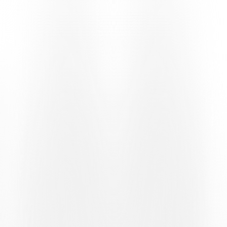
erste Saison gemeinsam mit der Mannschaft, der Region und all
jenen zu erleben, die vom ersten Tag an dabei sein wollen.
Die Idee hinter
„La Città scende in campo“
ist es, von einem
Verein zu erzählen, der immer näher am Leben in Lugano ist, an
seinen Strassen, seinen Orten und den Menschen, die dort jeden Tag
leben. Aus diesem Grund hat sich die Kampagne von Anfang an
dafür entschieden, die traditionellen Rahmen zu verlassen und Fans,
Bürger und Liebhaber direkt einzubeziehen.
VOM STADTZENTRUM ZUR ARENA
Das erste Fotoshooting fand im
Zentrum von Lugano
statt, in den
Strassen der Stadt und mit den Menschen, die dort jeden Tag leben.
Gesichter und Orte in Bianconero, die einer Kampagne Gestalt
verliehen haben, die ins Leben gerufen wurde, um die Verbindung
zwischen dem Verein und der Region zu erzählen.
Anschliessend verlagerte sich diese Geschichte ins Herz der
AIL
Arena
. Während des Eröffnungswochenendes nahmen viele Fans