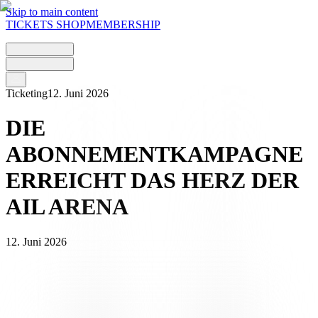
Skip to main content
TICKETS
SHOP
MEMBERSHIP
Ticketing
12. Juni 2026
DIE
ABONNEMENTKAMPAGNE
ERREICHT DAS HERZ DER
AIL ARENA
12. Juni 2026
Die Dauerkartenkampagne 2026/27 läutet die erste Saison in der
neuen
AIL Arena
ein – ein historischer Meilenstein für die
bianconeri-Gemeinde und für die Stadt. Nach Jahren des Wartens ist
das neue Zuhause nun Realität: Es bereitet sich darauf vor, seine