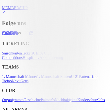
MEMBERSHIP
Folge uns
TICKETING
Saisonkarten
Tickets
UEFA Club
Competitions
Hospitality
Akkreditierung
TEAMS
1. Mannschaft Männer
1. Mannschaft Frauen
U-21
Partenariato
Ticino
Next Gens
CLUB
Organigramm
Geschichte
Palmarès
Nachhaltigkeit
Kinderschutz
Jobs
AIL ARENA