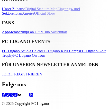
Unser Zuhause
Digital Stadium Map
Eingangs- und
Sektorenplan
Anreise
Official Store
FANS
App
Membership
Fan Club
Club Sostenitori
FC LUGANO EVENTS
FC Lugano Scuola Calcio
FC Lugano Kids Camps
FC Lugano Golf
Trophy
FC Lugano On Tour
FÜR UNSEREN NEWSLETTER ANMELDEN
JETZT REGISTRIEREN
Folge uns
© 2026 Copyright FC Lugano