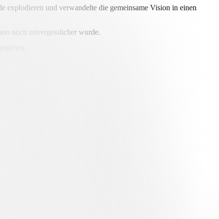
ude explodieren und verwandelte die gemeinsame Vision in einen
ano noch unvergesslicher wurde.
 gegeben.