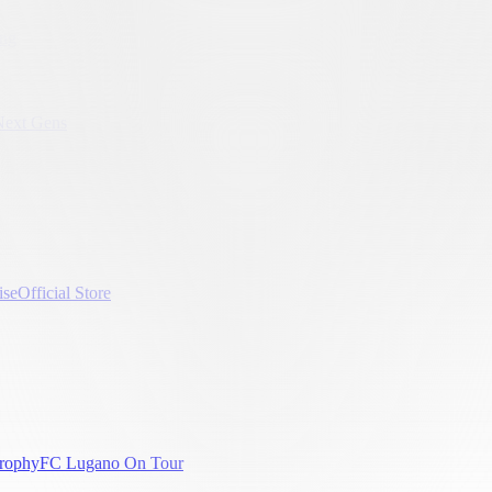
ung
Next Gens
ise
Official Store
rophy
FC Lugano On Tour