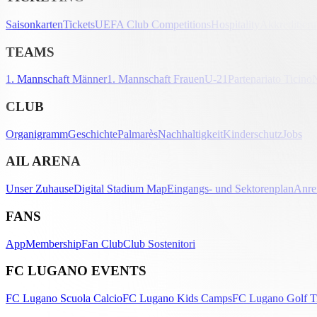
Saisonkarten
Tickets
UEFA Club Competitions
Hospitality
Akkreditier
TEAMS
1. Mannschaft Männer
1. Mannschaft Frauen
U-21
Partenariato Ticino
CLUB
Organigramm
Geschichte
Palmarès
Nachhaltigkeit
Kinderschutz
Jobs
AIL ARENA
Unser Zuhause
Digital Stadium Map
Eingangs- und Sektorenplan
Anre
FANS
App
Membership
Fan Club
Club Sostenitori
FC LUGANO EVENTS
FC Lugano Scuola Calcio
FC Lugano Kids Camps
FC Lugano Golf T