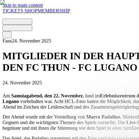
Skip to main content
TICKETS
SHOP
MEMBERSHIP
Fans
24. November 2025
MITGLIEDER IN DER HAUP
DEN FC THUN - FC LUGANO
24. November 2025
Am
Samstagabend, den 22. November,
fand im
Erlebniszentrum 
Lugano
vorbehalten war. Acht HCL-Fans hatten die Möglichkeit, da
Abend im Zeichen der Leidenschaft und des Zusammengehörigkeitsge
Der Abend wurde mit der Vorstellung von
Marco Padalino
, Markenb
Gegners und die wichtigsten Themen des Spiels vorstellte. Die
Live-
begrüsste und mit ihnen die Stimmung vor dem Spiel in einer familiä
Das Spiel, das Padalino zusammen mit den Fans verfolgte und komme