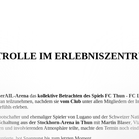
TROLLE IM ERLEBNISZENTR
derAIL-Arena
das
kollektive Betrachten des Spiels FC Thun - FC
ran teilzunehmen, nachdem sie
vom Club
unter allen Mitgliedern der I
fühls erleben.
otschafter und ehemaliger Spieler von Lugano und der Schweizer Natio
Schaltung aus der Stockhorn-Arena in Thun
mit
Martin Blaser
, Vi
ren und involvierenden Atmosphäre teilte, machte den Termin noch eind
ntierte, bot Spannung bis zum letzten Moment.