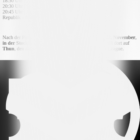
18:30 Uhr | Schweiz U19 – Dänemark U19 (Peverelli)
20:30 Uhr | Tunesien – Brasilien (Belhadj)
20:45 Uhr | Kosovo – Schweiz (Saipi) Dominikanische
Republik – Martinique (Duville-Parsemain)
Nach der Pause kehrt der FC Lugano
am Samstag
,
22. November
,
in der Stockhorn Arena
auf den Platz zurück und trifft dort auf
Thun
, den aktuellen Tabellenführer der Brack Super League.
Verwandte Nachrichten
Alle Nachrichten
Alle Nachrichten