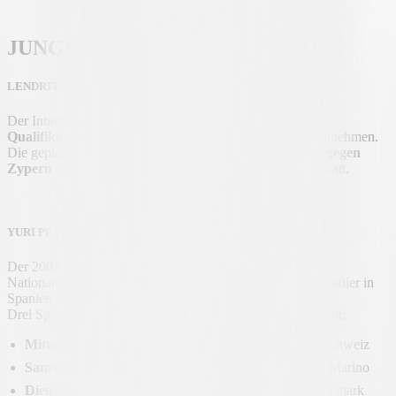
JUNGE BIANCONERI
LENDRIT SHALA – KOSOVO U21
Der Innenverteidiger wird mit Kosovo an den
Qualifikationsspielen
zur
U21-Europameisterschaft
teilnehmen.
Die geplanten Spiele finden am
Freitag, 14. November, gegen
Zypern
und am
Dienstag, 18. November, in Finnland
statt.
YURI PEVERELLI – SCHWEIZ U19
Der 2007 geborene Youngster wurde erneut in die U19-
Nationalmannschaft berufen, die an einem Freundschaftsturnier in
Spanien teilnimmt.
Drei Spiele sind im
ESP-Stadion in Lloret de Mar
geplant:
Mittwoch, 12. November, 18.30 Uhr
| Schweden – Schweiz
Samstag, 15. November, 12.30 Uhr
| Schweiz – San Marino
Dienstag, 18. November, 18.30 Uhr
| Schweiz – Dänemark