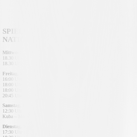
SPIELPLAN UNSERER
NATIONALMANNSCHAFTEN
Mittwoch
,
12. November
,
18.30 Uhr | Tunesien – Mauretanien (Belhadj)
18.30 Uhr | Schweden U19 – Schweiz U19 (Peverelli)
Freitag, 14. November
,
16:00 Uhr | Griechenland U21 – Georgien U21 (Koutsias)
18:00 Uhr | Zypern U21 – Kosovo U21 (Shala)
18:00 Uhr | Tunesien – Jordanien (Belhadj)
20:45 Uhr | Slowenien – Kosovo (Saipi)
Samstag, 15. November,
12:30 Uhr | Schweiz U19 – San Marino U19 (Peverelli)
Kuba – Martinique (Duville-Parsemain)
Dienstag, 18. November
17:30 Uhr | Finnland U21 – Kosovo U21 (Shala)