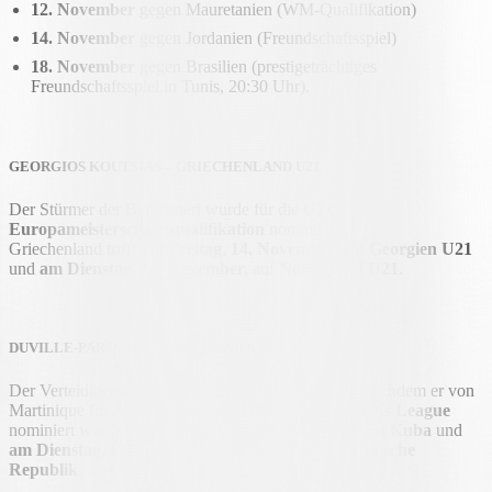
12. November
gegen Mauretanien (WM-Qualifikation)
14. November
gegen Jordanien (Freundschaftsspiel)
18. November
gegen Brasilien (prestigeträchtiges
Freundschaftsspiel in Tunis, 20:30 Uhr).
GEORGIOS KOUTSIAS – GRIECHENLAND U21
Der Stürmer der Bianconeri wurde für die U21-
Europameisterschaft
s
qualifikation
nominiert.
Griechenland trifft
am Freitag, 14. November,
auf
Georgien U21
und
am Dienstag, 18. November,
auf
Nordirland U21
.
DUVILLE-PARSEMAIN – MARTINIQUE
Der Verteidiger der Bianconeri reist in die Karibik, nachdem er von
Martinique für zwei Spiele
der CONCACAF Nations League
nominiert wurde:
am Samstag, 15. November, gegen Kuba
und
am Dienstag, 18. November, gegen die Dominikanische
Republik
.