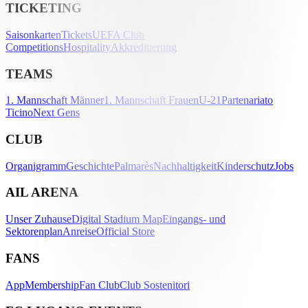
TICKETING
Saisonkarten
Tickets
UEFA Club
Competitions
Hospitality
Akkreditierung
TEAMS
1. Mannschaft Männer
1. Mannschaft Frauen
U-21
Partenariato
Ticino
Next Gens
CLUB
Organigramm
Geschichte
Palmarès
Nachhaltigkeit
Kinderschutz
Jobs
AIL ARENA
Unser Zuhause
Digital Stadium Map
Eingangs- und
Sektorenplan
Anreise
Official Store
FANS
App
Membership
Fan Club
Club Sostenitori