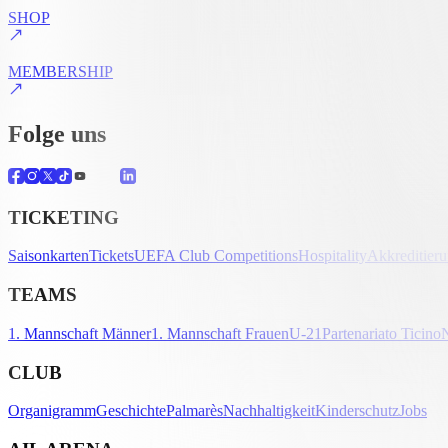
SHOP
MEMBERSHIP
Folge uns
TICKETING
Saisonkarten
Tickets
UEFA Club Competitions
Hospitality
Akkreditier
TEAMS
1. Mannschaft Männer
1. Mannschaft Frauen
U-21
Partenariato Ticino
CLUB
Organigramm
Geschichte
Palmarès
Nachhaltigkeit
Kinderschutz
Jobs