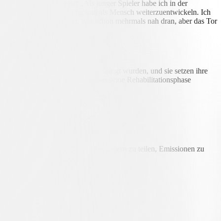
schen Reife und Ehrgeiz: „Als junger Spieler habe ich in der
uchte, um mich als Fußballer und als Mensch weiterzuentwickeln. Ich
mehr Einfluss nehmen: Ich war schon mehrmals nah dran, aber das Tor
obei positive Entwicklungen bestätigt wurden, und sie setzen ihre
men, während
David von Ballmoos
seine Rehabilitationsphase
n Fans, ihre Reise mit anderen Anhängern zu teilen, Emissionen zu