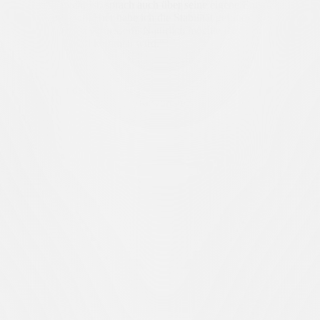
 Bianconeri-Abwehr ist, sprach auch über seine eigene Entwicklung zwi
mir sehr gut getan. Hier habe ich die Stabilität gefunden, die ich bra
, um mich weiter zu verbessern. Natürlich möchte ich auch im Angriff 
er richtige Moment bald kommen wird.“
 Genesung der derzeit
Renato
Steffen
und Ezgjan
Alioski
wurden unter der Woche untersucht, w
einer Operation ebenfalls sein Genesungsprogramm wieder aufgenom
Fitnessstudio kombiniert.
neue
nationale
Mitfahrzentrale
nutzen. Diese Initiative ermöglicht es de
enießen.