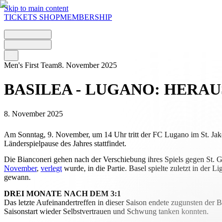
Skip to main content
TICKETS
SHOP
MEMBERSHIP
Men's First Team
8. November 2025
BASILEA - LUGANO: HERA
8. November 2025
Am Sonntag, 9. November, um 14 Uhr tritt der FC Lugano im St. Jako
Länderspielpause des Jahres stattfindet.
Die Bianconeri gehen nach der Verschiebung ihres Spiels gegen St. 
November
,
verlegt
wurde, in die Partie. Basel spielte zuletzt in de
gewann.
DREI MONATE NACH DEM 3:1
Das letzte Aufeinandertreffen in dieser Saison endete zugunsten de
Saisonstart wieder Selbstvertrauen und Schwung tanken konnten.