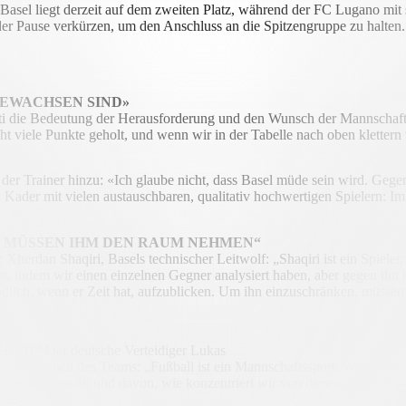
asel liegt derzeit auf dem zweiten Platz, während der FC Lugano mit s
der Pause verkürzen, um den Anschluss an die Spitzengruppe zu halten.
GEWACHSEN SIND»
ti die Bedeutung der Herausforderung und den Wunsch der Mannschaft, 
ht viele Punkte geholt, und wenn wir in der Tabelle nach oben klettern
der Trainer hinzu: «Ich glaube nicht, dass Basel müde sein wird. Gege
n Kader mit vielen austauschbaren, qualitativ hochwertigen Spielern:
IR MÜSSEN IHM DEN RAUM NEHMEN“
Xherdan Shaqiri, Basels technischer Leitwolf: „Shaqiri ist ein Spieler
tet, indem wir einen einzelnen Gegner analysiert haben, aber gegen ihn
lich, wenn er Zeit hat, aufzublicken. Um ihn einzuschränken, müssen 
HIED“
Der deutsche Verteidiger Lukas
ie der Einheit des Teams: „Fußball ist ein Mannschaftssport. Wenn wir e
mer von uns ab und davon, wie konzentriert wir von der ersten Minute