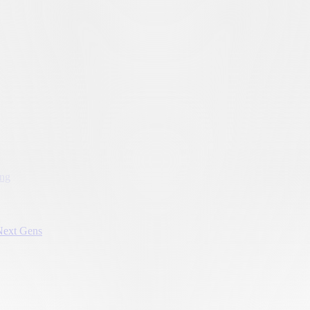
ung
Next Gens