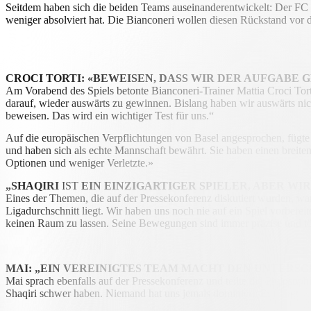
Seitdem haben sich die beiden Teams auseinanderentwickelt: Der FC B
weniger absolviert hat. Die Bianconeri wollen diesen Rückstand vor 
CROCI TORTI: «BEWEISEN, DASS WIR DER AUFGABE 
Am Vorabend des Spiels betonte Bianconeri-Trainer Mattia Croci Tor
darauf, wieder auswärts zu gewinnen. Bislang haben wir auswärts nic
beweisen. Das wird ein wichtiger Test für uns.“
Auf die europäischen Verpflichtungen von Basel angesprochen, fügte 
und haben sich als echte Mannschaft bewährt. Sie haben einen breite
Optionen und weniger Verletzte.»
„SHAQIRI
IST
EIN EINZIGARTIGER SPIELER, ABER W
Eines der Themen, die auf der Pressekonferenz diskutiert wurden, war 
Ligadurchschnitt liegt. Wir haben uns noch nie auf ein Spiel vorberei
keinen Raum zu lassen. Seine Bewegungen sind immer präzise und töd
MAI: „EIN VEREINIGTES TEAM MACHT DEN UNTERSC
Mai sprach ebenfalls auf der Pressekonferenz und teilte die Philosoph
Shaqiri schwer haben. Niemand hat uns jemals dominiert: Es hängt im