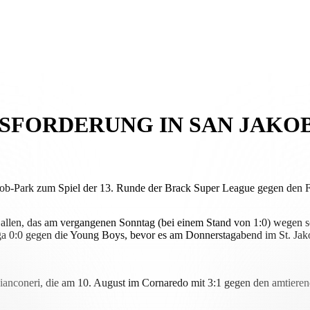
USFORDERUNG IN SAN JAKOB
b-Park zum Spiel der 13. Runde der Brack Super League gegen den FC 
Gallen, das am vergangenen Sonntag (bei einem Stand von 1:0) wegen 
r Liga 0:0 gegen die Young Boys, bevor es am Donnerstagabend im St. J
r Bianconeri, die am 10. August im Cornaredo mit 3:1 gegen den amtie