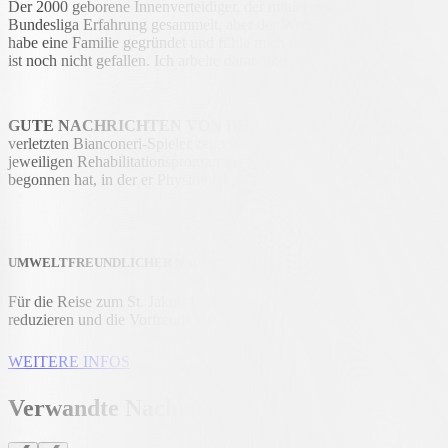
Der 2000 geborene Innenverteidiger, der mittlerweile eine Stütze der
Bundesliga Erfahrung gesammelt, aber der Wechsel in die Schweiz hat 
habe eine Familie gegründet und fühle mich in einem idealen Umfeld
ist noch nicht gefallen. Ich arbeite daran und bin überzeugt, dass d
GUTE NACHRICHTEN VON DER VERLETZTENLISTE
Die
verletzten Bianconeri-Spieler zeigt weiterhin ermutigende Zeichen. 
jeweiligen Rehabilitationsprogramme fort.
Mattia Bottani
hat nach s
begonnen hat, in der er Physiotherapie und individuelles Training im 
UMWELTFREUNDLICHER NACH BASEL REISEN
Für die Reise zum St. Jakob-Park können Bianconeri-Fans die
brand
reduzieren und die Vorfreude auf das Spiel in guter Gesellschaft zu g
WEITERE INFOS
Verwandte Nachrichten