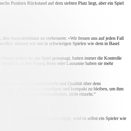
echs Punkten Rückstand auf dem siebten Platz liegt, aber ein Spiel
ihre Auswärtsbilanz zu verbessern: «Wir freuen uns auf jeden Fall
 wollen, müssen wir uns in schwierigen Spielen wie dem in Basel
n Steaua haben sie das Spiel gemanagt, hatten immer die Kontrolle
 Im Vergleich zu den Young Boys oder Lausanne haben sie mehr
, der in Bezug auf Spielübersicht und Qualität über dem
 ist es wichtig, hoch zu verteidigen und kompakt zu bleiben, um ihm
wir gut als Team zusammenarbeiten, nicht einzeln.“
ine solide Mannschaftsleistung zeigen, wird es selbst ein Spieler wie
 an sind.“