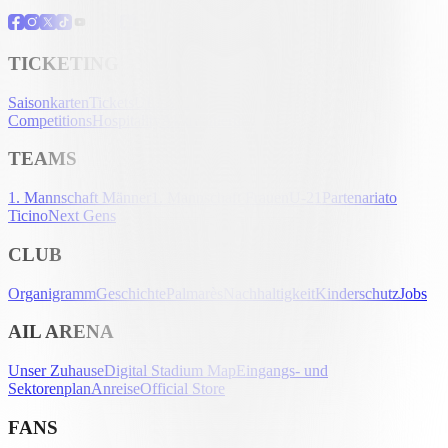
TICKETING
Saisonkarten
Tickets
UEFA Club
Competitions
Hospitality
Akkreditierung
TEAMS
1. Mannschaft Männer
1. Mannschaft Frauen
U-21
Partenariato
Ticino
Next Gens
CLUB
Organigramm
Geschichte
Palmarès
Nachhaltigkeit
Kinderschutz
Jobs
AIL ARENA
Unser Zuhause
Digital Stadium Map
Eingangs- und
Sektorenplan
Anreise
Official Store
FANS