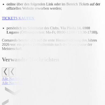
online über den folgenden Link oder im Bereich
Tickets
auf der
offiziellen Website erworben werden;
TICKETS KAUFEN ︎
persönlich im Sekretariat des Clubs,
Via Pioda 14, 6900
Lugano
(Öffnungszeiten: Mo-Fr, 09:00-12:00 / 13:30-17:00).
Cornaredo bereitet sich auf die erste Herausforderung des Jahres
2026 vor: ein großer Fußballtermin nach der Winterpause der
Meisterschaft.
Verwandte Nachrichten
Alle Nachrichten
Alle Nachrichten