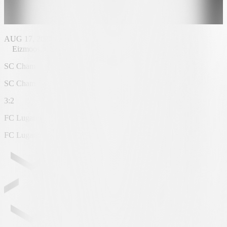
AUG 17, 2025 - 14:30
Eizmoos, Cham - 1
SC Cham
SC Cham
3
:
2
FC Lugano
FC Lugano