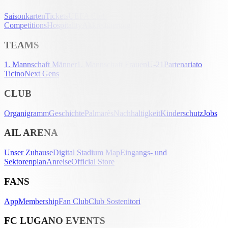
Saisonkarten
Tickets
UEFA Club
Competitions
Hospitality
Akkreditierung
TEAMS
1. Mannschaft Männer
1. Mannschaft Frauen
U-21
Partenariato
Ticino
Next Gens
CLUB
Organigramm
Geschichte
Palmarès
Nachhaltigkeit
Kinderschutz
Jobs
AIL ARENA
Unser Zuhause
Digital Stadium Map
Eingangs- und
Sektorenplan
Anreise
Official Store
FANS
App
Membership
Fan Club
Club Sostenitori
FC LUGANO EVENTS