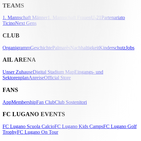
TEAMS
1. Mannschaft Männer
1. Mannschaft Frauen
U-21
Partenariato
Ticino
Next Gens
CLUB
Organigramm
Geschichte
Palmarès
Nachhaltigkeit
Kinderschutz
Jobs
AIL ARENA
Unser Zuhause
Digital Stadium Map
Eingangs- und
Sektorenplan
Anreise
Official Store
FANS
App
Membership
Fan Club
Club Sostenitori
FC LUGANO EVENTS
FC Lugano Scuola Calcio
FC Lugano Kids Camps
FC Lugano Golf
Trophy
FC Lugano On Tour