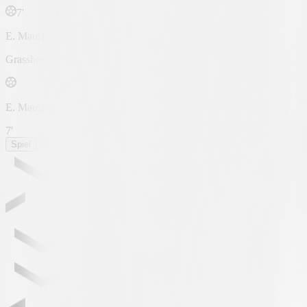
7'
E. Maurin
Grasshoppers
E. Maurin
7'
Spiel
Aufstellung
Statistiken
RUNDEN