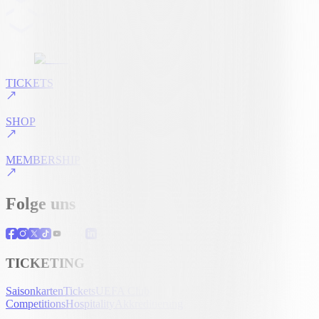
TICKETS
SHOP
MEMBERSHIP
Folge uns
TICKETING
Saisonkarten
Tickets
UEFA Club
Competitions
Hospitality
Akkreditierung