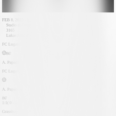
FEB 8, 2025 - 18:00
Stadio di Cornaredo
3165
Lukas Fähndrich
FC Lugano
86'
A. Papadopoulos
FC Lugano
A. Papadopoulos
86'
1
:
1
(
0 - 1
)
Grasshoppers