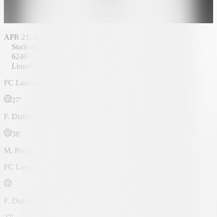
APR 21, 2025 - 16:30
Stade de la Tuilière
6246
Lionel Tschudi
FC Lausanne
27'
F. Diabaté
38'
M. Poaty
FC Lausanne
F. Diabaté