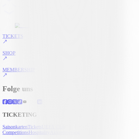
TICKETS
SHOP
MEMBERSHIP
Folge uns
TICKETING
Saisonkarten
Tickets
UEFA Club
Competitions
Hospitality
Akkreditierung