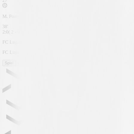
27'
M. Poaty
38'
2
:
0
(
2 - 0
)
FC Lugano
FC Lugano
Spiel
Aufstellung
Statistiken
RUNDEN