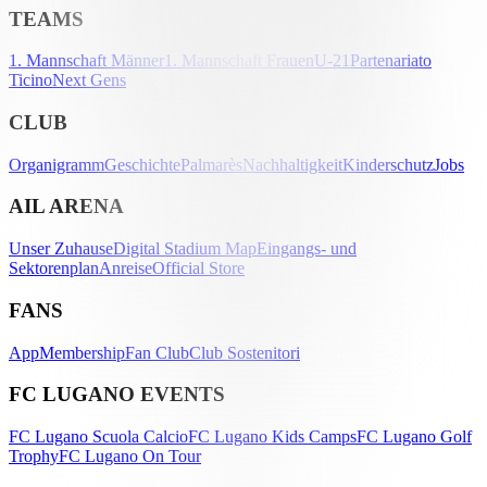
TEAMS
1. Mannschaft Männer
1. Mannschaft Frauen
U-21
Partenariato
Ticino
Next Gens
CLUB
Organigramm
Geschichte
Palmarès
Nachhaltigkeit
Kinderschutz
Jobs
AIL ARENA
Unser Zuhause
Digital Stadium Map
Eingangs- und
Sektorenplan
Anreise
Official Store
FANS
App
Membership
Fan Club
Club Sostenitori
FC LUGANO EVENTS
FC Lugano Scuola Calcio
FC Lugano Kids Camps
FC Lugano Golf
Trophy
FC Lugano On Tour