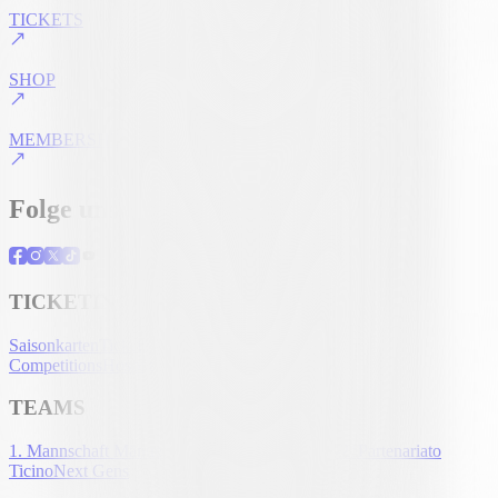
TICKETS
SHOP
MEMBERSHIP
Folge uns
TICKETING
Saisonkarten
Tickets
UEFA Club
Competitions
Hospitality
Akkreditierung
TEAMS
1. Mannschaft Männer
1. Mannschaft Frauen
U-21
Partenariato
Ticino
Next Gens