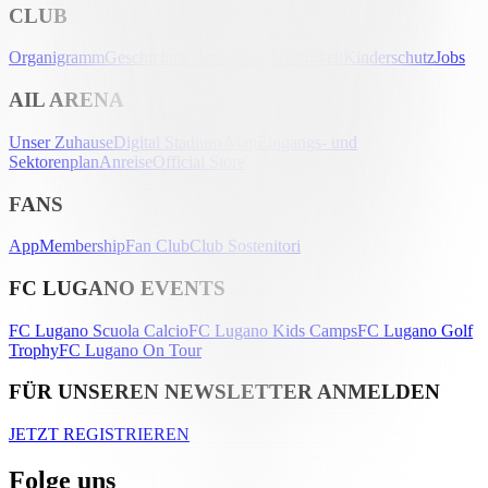
CLUB
Organigramm
Geschichte
Palmarès
Nachhaltigkeit
Kinderschutz
Jobs
AIL ARENA
Unser Zuhause
Digital Stadium Map
Eingangs- und
Sektorenplan
Anreise
Official Store
FANS
App
Membership
Fan Club
Club Sostenitori
FC LUGANO EVENTS
FC Lugano Scuola Calcio
FC Lugano Kids Camps
FC Lugano Golf
Trophy
FC Lugano On Tour
FÜR UNSEREN NEWSLETTER ANMELDEN
JETZT REGISTRIEREN
Folge uns